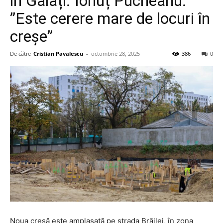
în Galați. Ionuț Pucheanu:
”Este cerere mare de locuri în
creșe”
De către
Cristian Pavalescu
-
octombrie 28, 2025
386
0
Noua creșă este amplasată pe strada Brăilei, în zona