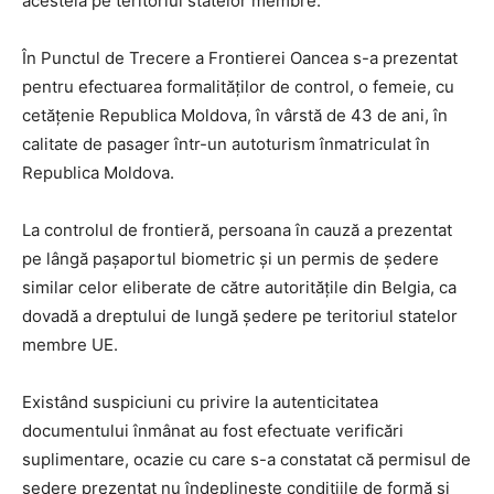
acesteia pe teritoriul statelor membre.
În Punctul de Trecere a Frontierei Oancea s-a prezentat
pentru efectuarea formalităţilor de control, o femeie, cu
cetățenie Republica Moldova, în vârstă de 43 de ani, în
calitate de pasager într-un autoturism înmatriculat în
Republica Moldova.
La controlul de frontieră, persoana în cauză a prezentat
pe lângă pașaportul biometric şi un permis de ședere
similar celor eliberate de către autoritățile din Belgia, ca
dovadă a dreptului de lungă ședere pe teritoriul statelor
membre UE.
Existând suspiciuni cu privire la autenticitatea
documentului înmânat au fost efectuate verificări
suplimentare, ocazie cu care s-a constatat că permisul de
ședere prezentat nu îndeplinește condiţiile de formă şi