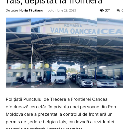
fals, depistat la frontieră
De către
Horia Făcăianu
-
octombrie 29, 2025
374
0
Poliţiştii Punctului de Trecere a Frontierei Oancea
efectuează cercetări în privinţa unei persoane din Rep.
Moldova care a prezentat la controlul de frontieră un
permis de ședere belgian fals, ca dovadă a rezidenței