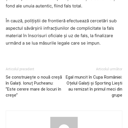
fond ale unuia autentic, fiind fals total.
În cauză, polițiștii de frontieră efectuează cercetări sub
aspectul săvârşirii infracţiunilor de complicitate la fals
material în înscrisuri oficiale și uz de fals, la finalizare
urmând a se lua măsurile legale care se impun.
Articolul precedent
Articolul următor
Se construiește o nouă creșă
Egal muncit în Cupa României:
în Galați. Ionuț Pucheanu:
Oțelul Galați și Sporting Liești
”Este cerere mare de locuri în
au remizat în primul meci din
creșe”
grupe