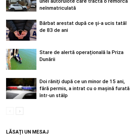
unei autorulote care tracta o remorcă
neînmatriculată
Bărbat arestat după ce și-a ucis tatăl
de 83 de ani
Stare de alertă operațională la Priza
Dunării
Doi răniți după ce un minor de 15 ani,
fără permis, a intrat cu o mașină furată
într-un stâlp
LĂSAȚI UN MESAJ