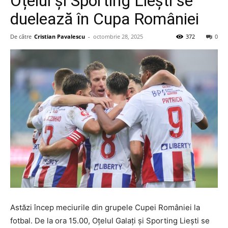
Oțelul și Sporting Liești se
duelează în Cupa României
De către
Cristian Pavalescu
-
octombrie 28, 2025
372
0
Astăzi încep meciurile din grupele Cupei României la
fotbal. De la ora 15.00, Oțelul Galați și Sporting Liești se