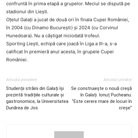
confruntă în prima etapă a grupelor. Meciul se dispută pe
stadionul din Liești.
Oțelul Galați a jucat de două ori în finala Cupei României,
în 2004 (cu Dinamo București) și 2024 (cu Corvinul
Hunedoara). Nu a câștigat niciodată trofeul.
Sporting Liești, echipă care joacă în Liga a III-a, s-a
calificat în premieră anul acesta, în grupele Cupei
României.
Articolul precedent
Articolul următor
Studenții străini din Galați își
Se construiește o nouă creșă
prezintă tradițiile culturale și
în Galați. Ionuț Pucheanu:
gastronomice, la Universitatea
”Este cerere mare de locuri în
Dunărea de Jos
creșe”