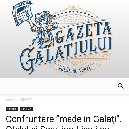
GazetaGalatiului
Acasă
SPORT
SPORT
ARHIVA
Confruntare ”made in Galați”.