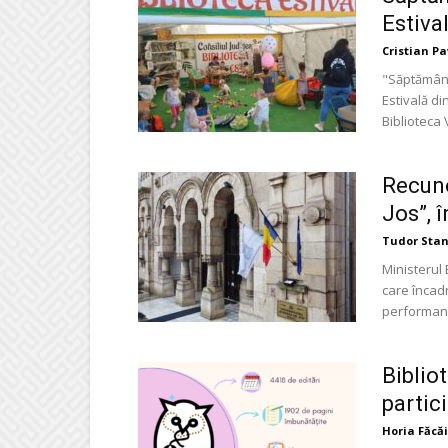
Estiva
Cristian P
"Săptămâna 
Estivală di
Biblioteca V.
Recuno
Jos”, 
Tudor Stan
Ministerul 
care încadr
performanț
Biblio
partic
Horia Făcă