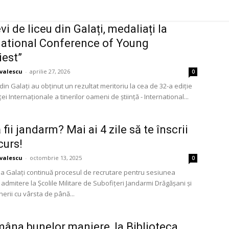
vi de liceu din Galați, medaliați la
national Conference of Young
iest”
avalescu
-
aprilie 27, 2026
0
 din Galați au obținut un rezultat meritoriu la cea de 32-a ediție
ei Internaționale a tinerilor oameni de știință - International...
 fii jandarm? Mai ai 4 zile să te înscrii
curs!
avalescu
-
octombrie 13, 2025
0
a Galați continuă procesul de recrutare pentru sesiunea
admitere la Școlile Militare de Subofițeri Jandarmi Drăgășani și
inerii cu vârsta de până...
âna bunelor maniere, la Biblioteca