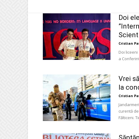
Doi ele
”Inter
Scient
Cristian P
Doi liceeni
a Conferinț
Vrei să
la con
Cristian P
Jandarmeri
curentă de 
Fălticeni. T
Săptăm