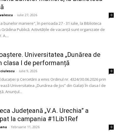
lă
avalescu
-
iulie 27, 2026
0
bunelor maniere", în perioada 27 - 31 iulie, la Biblioteca
n Grădina Publică. Activitățile de vacanță sunt organizate de
 A....
aștere. Universitatea „Dunărea de
în clasa I de performanță
ciulescu
-
iulie 9, 2026
0
Educației și Cercetării a emis Ordinul nr. 4324/30.06.2026 prin
ează Universitatea „Dunărea de Jos” din Galați în clasa I de
ă. Anunțul...
teca Județeană „V.A. Urechia” a
ipat la campania #1Lib1Ref
ianu
-
februarie 11, 2026
0