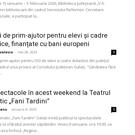
 15 ianuarie – 5 februarie 2026, Biblioteca Județeană „V.A.
rin bibliotecarii din cadrul Serviciului Referințe. Cercetare.
ciale, a participat la...
i de prim-ajutor pentru elevi și cadre
ice, finanțate cu bani europeni
avalescu
-
mai 28, 2026
0
prim-ajutor pentru 550 de elevi și cadre didactice din județul
cadrul unui proiect al Consiliului Județean Galați, "Sănătatea fără
..
pectacole în acest weekend la Teatrul
ic „Fani Tardini”
ianu
-
ianuarie 8, 2026
0
matic „Fani Tardini” Galați invită publicul la spectacolele
la sfârșitul acestei săptămâni. Vineri,9 ianuarie, ora 19.00, se
casa închisă „Regina...