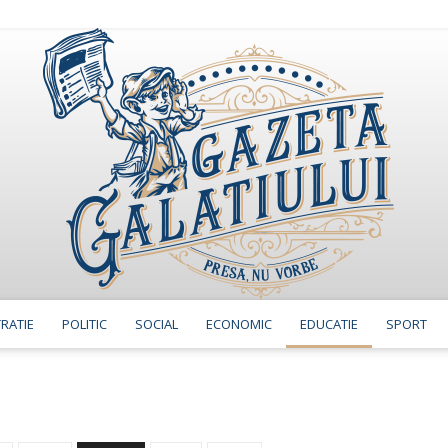
RATIE
POLITIC
SOCIAL
ECONOMIC
EDUCATIE
SPORT
GazetaGalatiului