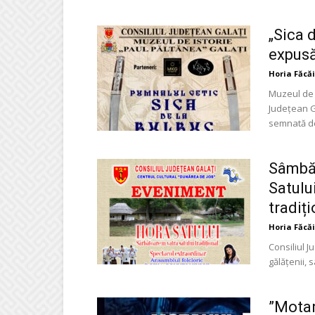
„Sica 
expusă
Horia Făcă
Muzeul de I
Județean Ga
semnată de 
Sâmbăt
Satulu
tradiți
Horia Făcă
Consiliul J
gălățenii, 
”Motanu