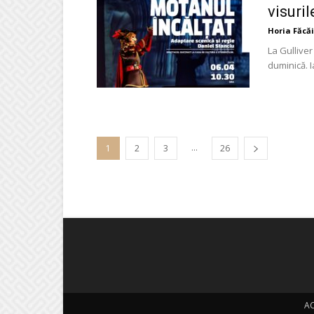
visuril
Horia Făcă
La Gulliver
duminică. I
...
1
2
3
26
A