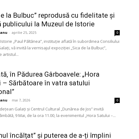
de la Bulbuc” reprodusă cu fidelitate și
 publicului la Muzeul de Istorie
ianu
-
aprilie 25, 2025
0
storie „Paul Păltănea”, instituție aflată în subordinea Consiliului
lați, vă invită la vernisajul expoziției „Sica de la Bulbuc”,
artistul...
ă, în Pădurea Gârboavele: „Hora
i – Sărbătoare în vatra satului
onal”
ianu
-
mai 7, 2026
0
udeţean Galaţi și Centrul Cultural „Dunărea de Jos” invită
sâmbătă, 9 Mai, de la ora 11.00, la evenimentul „Hora Satului –...
l încălțat” și puterea de a-ți împlini