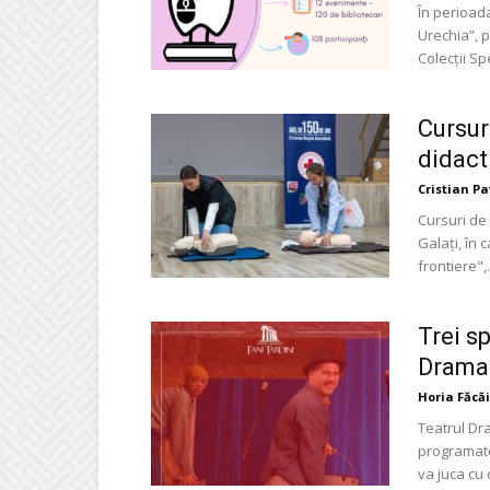
În perioada
Urechia”, p
Colecții Spe
Cursur
didact
Cristian P
Cursuri de 
Galați, în 
frontiere",.
Trei s
Dramat
Horia Făcă
Teatrul Dra
programate 
va juca cu 