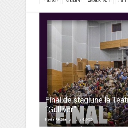
ECONOMIC
EVENIMENT
ADMINISTRATIE
POLITI
Final de stagiune la Teat
”Gulliver”
Horia Făcăianu
-
iulie 4, 2025