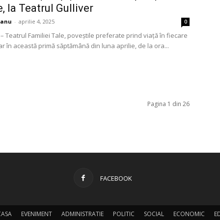
e, la Teatrul Gulliver
ianu
-
aprilie 4, 2025
0
 – Teatrul Familiei Tale, poveștile preferate prind viață în fiecare
ar în această primă săptămână din luna aprilie, de la ora...
Pagina 1 din 26
FACEBOOK
CASA
EVENIMENT
ADMINISTRATIE
POLITIC
SOCIAL
ECONOMIC
E