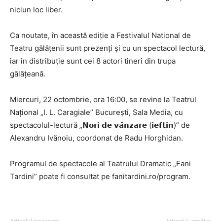
niciun loc liber.
Ca noutate, în această ediție a Festivalul National de
Teatru gălățenii sunt prezenți și cu un spectacol lectură,
iar în distribuție sunt cei 8 actori tineri din trupa
gălățeană.
Miercuri, 22 octombrie, ora 16:00, se revine la Teatrul
Naţional „I. L. Caragiale” Bucureşti, Sala Media, cu
spectacolul-lectură „𝗡𝗼𝗿𝗶 𝗱𝗲 𝘃𝗮̂𝗻𝘇𝗮𝗿𝗲 (𝗶𝗲𝗳𝘁𝗶𝗻)” de
Alexandru Ivănoiu, coordonat de Radu Horghidan.
Programul de spectacole al Teatrului Dramatic „Fani
Tardini” poate fi consultat pe fanitardini.ro/program.