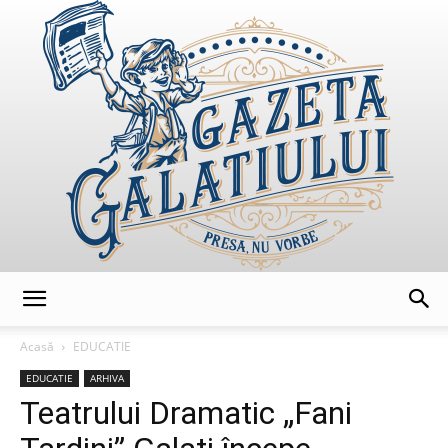
GazetaGalatiului
Acasă
EDUCATIE
EDUCATIE
ARHIVA
Teatrului Dramatic „Fani