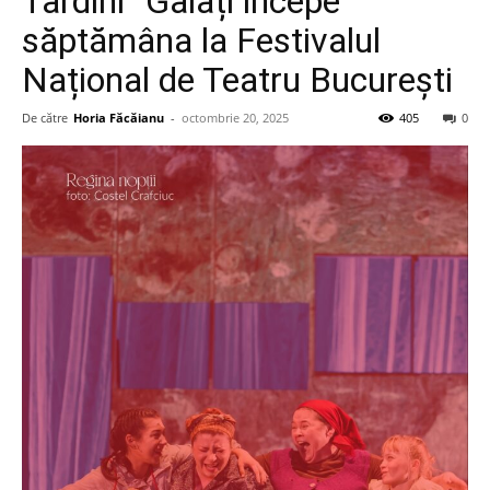
Tardini” Galați începe
săptămâna la Festivalul
Național de Teatru București
De către
Horia Făcăianu
-
octombrie 20, 2025
405
0