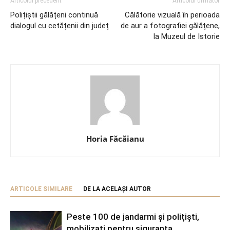
Articolul precedent
Articolul următor
Polițiștii gălățeni continuă
Călătorie vizuală în perioada
dialogul cu cetățenii din județ
de aur a fotografiei gălățene,
la Muzeul de Istorie
Horia Făcăianu
ARTICOLE SIMILARE
DE LA ACELAȘI AUTOR
Peste 100 de jandarmi și polițiști,
mobilizați pentru siguranța