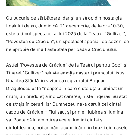
Cu bucurie de sărbătoare, dar și un strop din nostalgia
finalului de an, duminică, 21 decembrie, de la ora 10:30,
este ultimul spectacol al lui 2025 de la Teatrul ”Gulliver”,
”Povestea de Crăciun”, un spectacol special, de sezon, ce
ne apropie de mult așteptata perioadă a Crăciunului.
Astfel,”Povestea de Crăciun” de la Teatrul pentru Copii și
Tineret ”Gulliver” reînvie emoția naşterii pruncului Iisus.
Noaptea Sfântă, în viziunea regizorului Bogdan
Drăgulescu este ”noaptea în care o steluță a luminat un
drum, un braduleț a indicat cărarea, niste îngerași au stat
de strajă în ceruri, iar Dumnezeu ne-a daruit cel dintai
cadou de Crăciun – Fiul sau, și prin el, iubirea și lumina
sa. Poate că în amintirea acelei lumini dintâi și
dintotdeauna, noi aninăm acum licăriri în brazii din casele