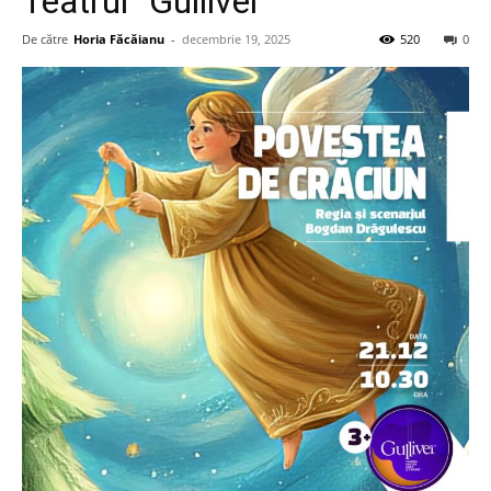
Teatrul ”Gulliver”
De către
Horia Făcăianu
-
decembrie 19, 2025
520
0