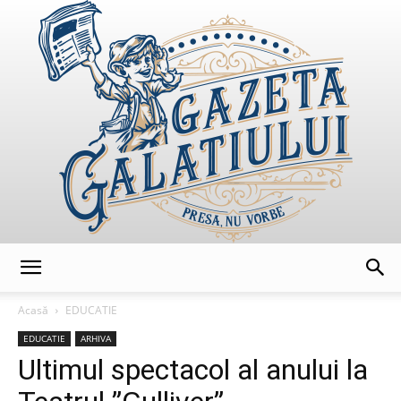
GazetaGalatiului
Acasă
EDUCATIE
EDUCATIE
ARHIVA
Ultimul spectacol al anului la