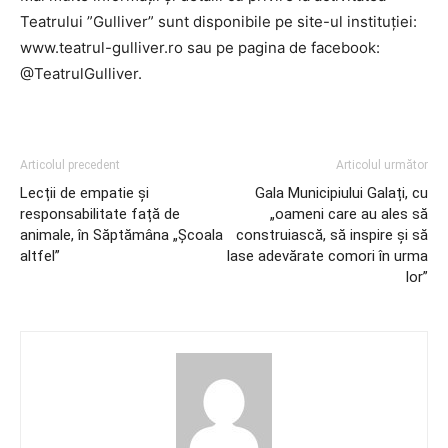
Teatrului ”Gulliver” sunt disponibile pe site-ul instituției:
www.teatrul-gulliver.ro sau pe pagina de facebook:
@TeatrulGulliver.
Articolul precedent
Articolul următor
Lecții de empatie și
Gala Municipiului Galați, cu
responsabilitate față de
„oameni care au ales să
animale, în Săptămâna „Școala
construiască, să inspire și să
altfel”
lase adevărate comori în urma
lor”