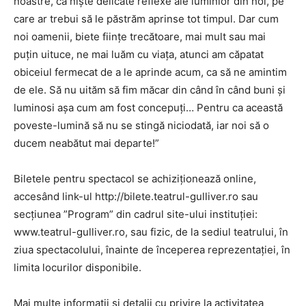
noastre, ca niște delicate reflexe ale luminior din noi, pe
care ar trebui să le păstrăm aprinse tot timpul. Dar cum
noi oamenii, biete ființe trecătoare, mai mult sau mai
puțin uituce, ne mai luăm cu viața, atunci am căpatat
obiceiul fermecat de a le aprinde acum, ca să ne amintim
de ele. Să nu uităm să fim măcar din când în când buni și
luminosi așa cum am fost concepuți… Pentru ca această
poveste-lumină să nu se stingă niciodată, iar noi să o
ducem neabătut mai departe!”
Biletele pentru spectacol se achiziționează online,
accesând link-ul http://bilete.teatrul-gulliver.ro sau
secțiunea ”Program” din cadrul site-ului instituției:
www.teatrul-gulliver.ro, sau fizic, de la sediul teatrului, în
ziua spectacolului, înainte de începerea reprezentației, în
limita locurilor disponibile.
Mai multe informații și detalii cu privire la activitatea