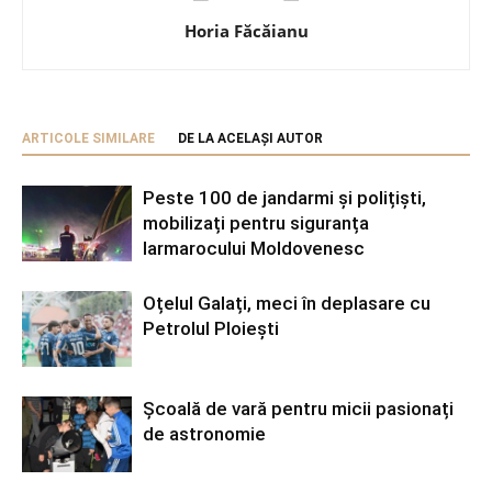
Horia Făcăianu
ARTICOLE SIMILARE
DE LA ACELAȘI AUTOR
Peste 100 de jandarmi și polițiști,
mobilizați pentru siguranța
Iarmarocului Moldovenesc
Oțelul Galați, meci în deplasare cu
Petrolul Ploiești
Școală de vară pentru micii pasionați
de astronomie