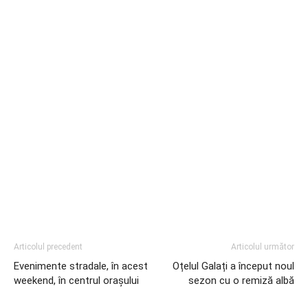
Articolul precedent
Articolul următor
Evenimente stradale, în acest
Oțelul Galați a început noul
weekend, în centrul orașului
sezon cu o remiză albă