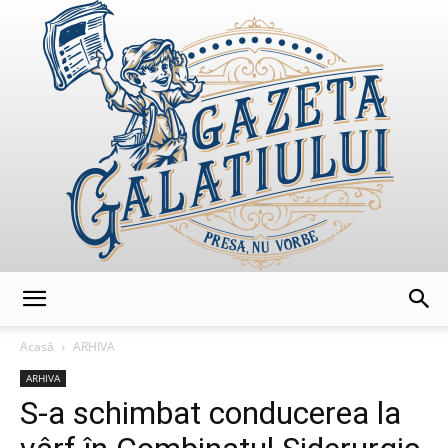
GazetaGalatiului
Acasă
ARHIVA
ARHIVA
S-a schimbat conducerea la