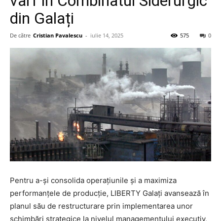
vârf în Combinatul Siderurgic
din Galați
De către
Cristian Pavalescu
-
iulie 14, 2025
575
0
Pentru a-și consolida operațiunile și a maximiza
performanțele de producție, LIBERTY Galați avansează în
planul său de restructurare prin implementarea unor
schimbări strategice la nivelul managementului executiv,