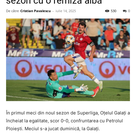
sezon cu o remiză albă
De către
Cristian Pavalescu
-
iulie 14, 2025
530
0
În primul meci din noul sezon de Superliga, Oțelul Galați a
încheiat la egalitate, scor 0-0, confruntarea cu Petrolul
Ploiești. Meciul s-a jucat duminică, la Galați.