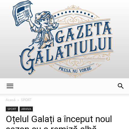
GazetaGalatiului
Acasă
SPORT
SPORT
ARHIVA
Oțelul Galați a început noul