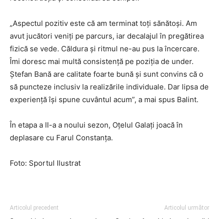
„Aspectul pozitiv este că am terminat toți sănătoși. Am
avut jucători veniți pe parcurs, iar decalajul în pregătirea
fizică se vede. Căldura și ritmul ne-au pus la încercare.
Îmi doresc mai multă consistență pe poziția de under.
Ștefan Bană are calitate foarte bună și sunt convins că o
să puncteze inclusiv la realizările individuale. Dar lipsa de
experiență își spune cuvântul acum”, a mai spus Balint.
În etapa a II-a a noului sezon, Oțelul Galați joacă în
deplasare cu Farul Constanța.
Foto: Sportul Ilustrat
Articolul precedent
Articolul următor