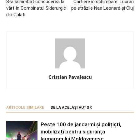
S-a schimbat conducerea la
Cartiere în schimbare. Lucrări
vârf în Combinatul Siderurgic
pe străzile Nae Leonard și Cluj
din Galați
Cristian Pavalescu
ARTICOLE SIMILARE
DE LA ACELAȘI AUTOR
Peste 100 de jandarmi și polițiști,
mobilizați pentru siguranța
Iarmarocului Moldovenesc