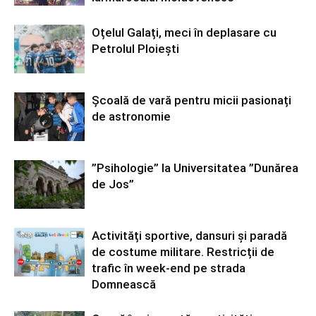
Oțelul Galați, meci în deplasare cu
Petrolul Ploiești
Școală de vară pentru micii pasionați
de astronomie
”Psihologie” la Universitatea ”Dunărea
de Jos”
Activități sportive, dansuri și paradă
de costume militare. Restricții de
trafic în week-end pe strada
Domnească