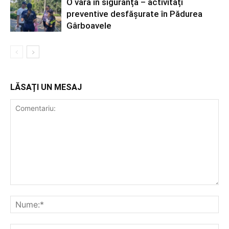
O vară în siguranță – activități
preventive desfășurate în Pădurea
Gârboavele
LĂSAȚI UN MESAJ