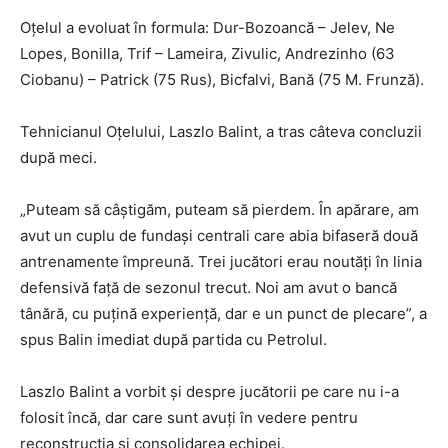
Oțelul a evoluat în formula: Dur-Bozoancă – Jelev, Ne
Lopes, Bonilla, Trif – Lameira, Zivulic, Andrezinho (63
Ciobanu) – Patrick (75 Rus), Bicfalvi, Bană (75 M. Frunză).
Tehnicianul Oțelului, Laszlo Balint, a tras câteva concluzii
după meci.
„Puteam să câștigăm, puteam să pierdem. În apărare, am
avut un cuplu de fundași centrali care abia bifaseră două
antrenamente împreună. Trei jucători erau noutăți în linia
defensivă față de sezonul trecut. Noi am avut o bancă
tânără, cu puțină experiență, dar e un punct de plecare”, a
spus Balin imediat după partida cu Petrolul.
Laszlo Balint a vorbit și despre jucătorii pe care nu i-a
folosit încă, dar care sunt avuți în vedere pentru
reconstrucția și consolidarea echipei.