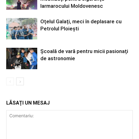
Iarmarocului Moldovenesc
Oțelul Galați, meci în deplasare cu
Petrolul Ploiești
Școală de vară pentru micii pasionați
de astronomie
LĂSAȚI UN MESAJ