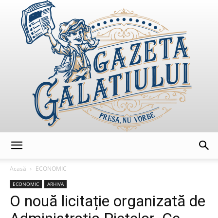
GazetaGalatiului
Acasă
ECONOMIC
ECONOMIC
ARHIVA
O nouă licitație organizată de