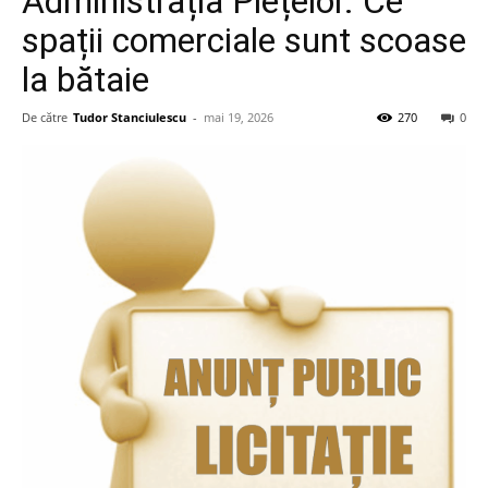
Administrația Piețelor. Ce
spații comerciale sunt scoase
la bătaie
De către
Tudor Stanciulescu
-
mai 19, 2026
270
0