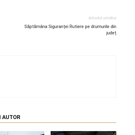
Articolul următor
Săptămâna Siguranței Rutiere pe drumurile din
județ
I AUTOR