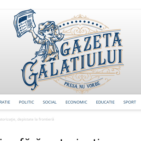
RATIE
POLITIC
SOCIAL
ECONOMIC
EDUCATIE
SPORT
GazetaGalatiului
torizație, depistate la frontieră