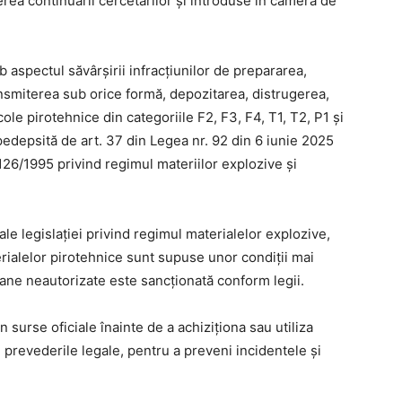
erea continuării cercetărilor și introduse în camera de
b aspectul săvârșirii infracțiunilor de prepararea,
smiterea sub orice formă, depozitarea, distrugerea,
ole pirotehnice din categoriile F2, F3, F4, T1, T2, P1 și
pedepsită de art. 37 din Legea nr. 92 din 6 iunie 2025
126/1995 privind regimul materiilor explozive și
ale legislației privind regimul materialelor explozive,
erialelor pirotehnice sunt supuse unor condiții mai
soane neautorizate este sancționată conform legii.
urse oficiale înainte de a achiziționa sau utiliza
 prevederile legale, pentru a preveni incidentele și