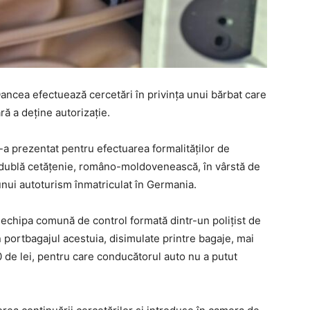
Oancea efectuează cercetări în privința unui bărbat care
ră a deține autorizație.
-a prezentat pentru efectuarea formalităţilor de
cu dublă cetățenie, româno-moldovenească, în vârstă de
 unui autoturism înmatriculat în Germania.
, echipa comună de control formată dintr-un polițist de
n portbagajul acestuia, disimulate printre bagaje, mai
0 de lei, pentru care conducătorul auto nu a putut