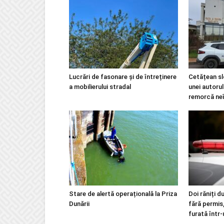
Lucrări de fasonare și de întreținere
Cetățean slo
a mobilierului stradal
unei autoru
remorcă ne
Stare de alertă operațională la Priza
Doi răniți d
Dunării
fără permis,
furată într-