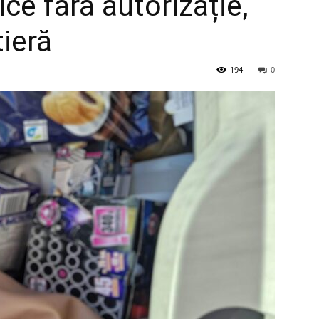
ice fără autorizație,
tieră
194
0