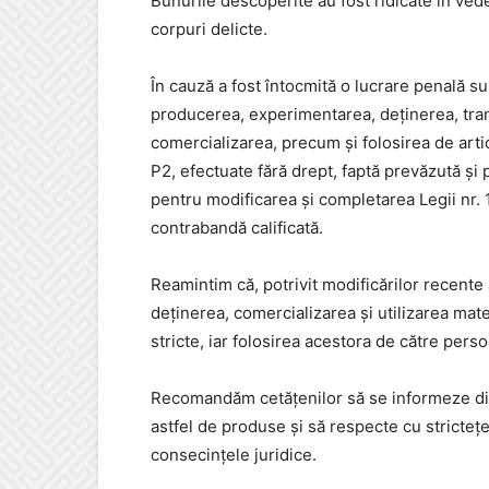
Bunurile descoperite au fost ridicate în ved
corpuri delicte.
În cauză a fost întocmită o lucrare penală su
producerea, experimentarea, deținerea, tran
comercializarea, precum și folosirea de artic
P2, efectuate fără drept, faptă prevăzută și 
pentru modificarea și completarea Legii nr. 
contrabandă calificată.
Reamintim că, potrivit modificărilor recente 
deținerea, comercializarea și utilizarea mat
stricte, iar folosirea acestora de către per
Recomandăm cetățenilor să se informeze din s
astfel de produse și să respecte cu strictețe
consecințele juridice.