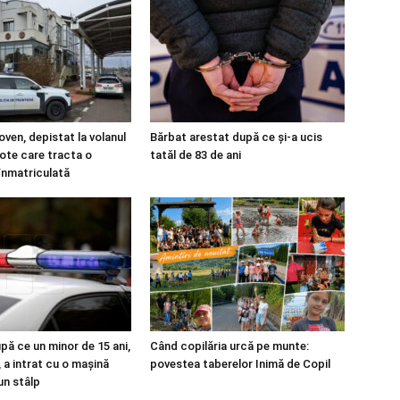
ven, depistat la volanul
Bărbat arestat după ce și-a ucis
lote care tracta o
tatăl de 83 de ani
înmatriculată
upă ce un minor de 15 ani,
Când copilăria urcă pe munte:
 a intrat cu o mașină
povestea taberelor Inimă de Copil
un stâlp