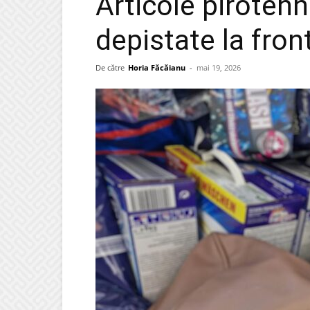
Articole pirotehn
depistate la fron
De către
Horia Făcăianu
-
mai 19, 2026