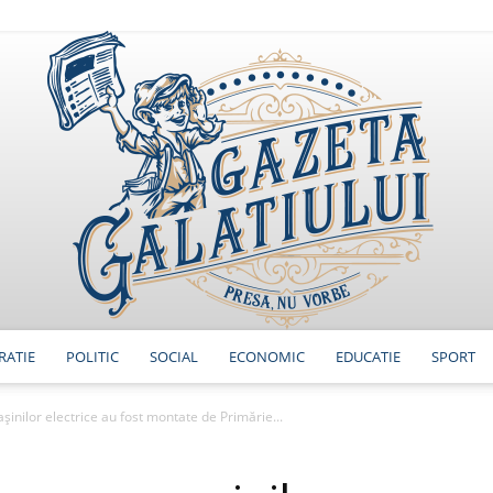
RATIE
POLITIC
SOCIAL
ECONOMIC
EDUCATIE
SPORT
GazetaGalatiului
așinilor electrice au fost montate de Primărie...