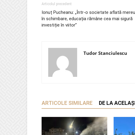
Articolul precedent
Ionuț Pucheanu: „Într-o societate aflată mere
în schimbare, educația rămâne cea mai sigură
investiție în viitor”
Tudor Stanciulescu
ARTICOLE SIMILARE
DE LA ACELAȘ