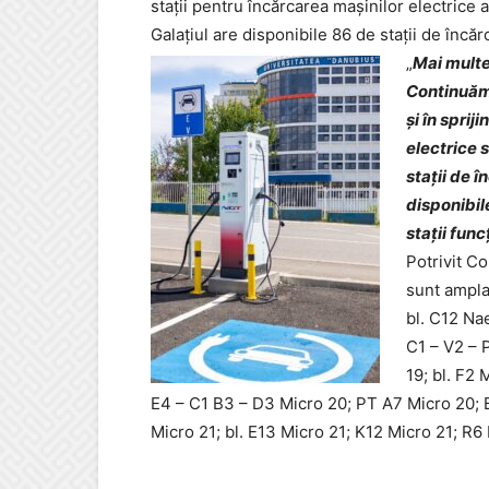
stații pentru încărcarea mașinilor electrice 
Galațiul are disponibile 86 de stații de încăr
„
Mai multe
Continuăm 
și în spri
electrice s
stații de 
disponibil
stații func
Potrivit C
sunt ampla
bl. C12 Nae
C1 – V2 – P
19; bl. F2 
E4 – C1 B3 – D3 Micro 20; PT A7 Micro 20; 
Micro 21; bl. E13 Micro 21; K12 Micro 21; R6 