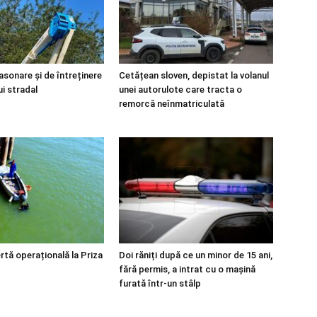
asonare și de întreținere
Cetățean sloven, depistat la volanul
ui stradal
unei autorulote care tracta o
remorcă neînmatriculată
rtă operațională la Priza
Doi răniți după ce un minor de 15 ani,
fără permis, a intrat cu o mașină
furată într-un stâlp