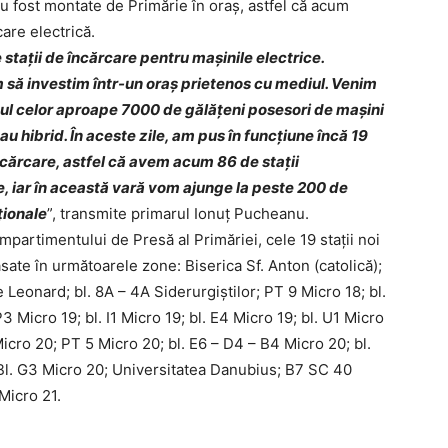
au fost montate de Primărie în oraș, astfel că acum
care electrică.
 stații de încărcare pentru mașinile electrice.
să investim într-un oraș prietenos cu mediul. Venim
jinul celor aproape 7000 de gălățeni posesori de mașini
au hibrid. În aceste zile, am pus în funcțiune încă 19
încărcare, astfel că avem acum 86 de stații
e, iar în această vară vom ajunge la peste 200 de
ționale
”, transmite primarul Ionuț Pucheanu.
ompartimentului de Presă al Primăriei, c
ele 19 stații noi
sate în următoarele zone: Biserica Sf. Anton (catolică);
 Leonard; bl. 8A – 4A Siderurgiștilor; PT 9 Micro 18; bl.
3 Micro 19; bl. I1 Micro 19; bl. E4 Micro 19; bl. U1 Micro
Micro 20; PT 5 Micro 20; bl. E6 – D4 – B4 Micro 20; bl.
Bl. G3 Micro 20; Universitatea Danubius; B7 SC 40
Micro 21.