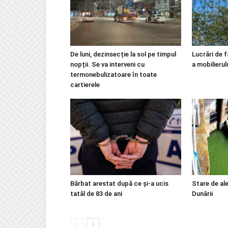
De luni, dezinsecție la sol pe timpul
Lucrări de f
nopții. Se va interveni cu
a mobilierul
termonebulizatoare în toate
cartierele
Bărbat arestat după ce și-a ucis
Stare de ale
tatăl de 83 de ani
Dunării