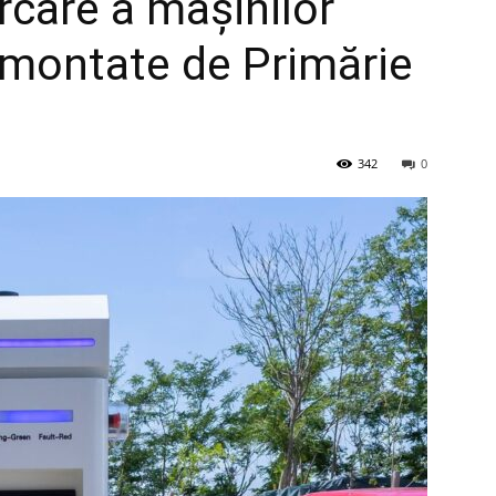
ărcare a mașinilor
t montate de Primărie
342
0