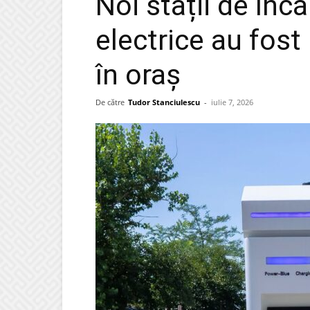
Noi stații de înc
electrice au fos
în oraș
De către
Tudor Stanciulescu
-
iulie 7, 2026