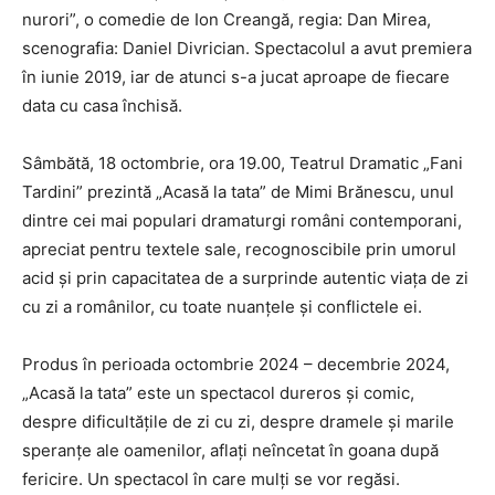
nurori”, o comedie de Ion Creangă, regia: Dan Mirea,
scenografia: Daniel Divrician. Spectacolul a avut premiera
în iunie 2019, iar de atunci s-a jucat aproape de fiecare
data cu casa închisă.
Sâmbătă, 18 octombrie, ora 19.00, Teatrul Dramatic „Fani
Tardini” prezintă „Acasă la tata” de Mimi Brănescu, unul
dintre cei mai populari dramaturgi români contemporani,
apreciat pentru textele sale, recognoscibile prin umorul
acid și prin capacitatea de a surprinde autentic viața de zi
cu zi a românilor, cu toate nuanțele și conflictele ei.
Produs în perioada octombrie 2024 – decembrie 2024,
„Acasă la tata” este un spectacol dureros și comic,
despre dificultățile de zi cu zi, despre dramele și marile
speranțe ale oamenilor, aflați neîncetat în goana după
fericire. Un spectacol în care mulți se vor regăsi.