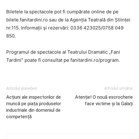
Biletele la spectacole pot fi cumpărate online de pe
bilete.fanitardini.ro sau de la Agenția Teatrală din Științei
nr.115. Informații și rezervări: 0336 423025/0758 049
850.
Programul de spectacole al Teatrului Dramatic „Fani
Tardini” poate fi consultat pe fanitardini.ro/program.
Articolul precedent
Articolul următor
Acțiuni ale inspectorilor de
Atenție! O nouă escrocherie
muncă pe piața produselor
face victime și la Galați
industriale din domeniul de
competență