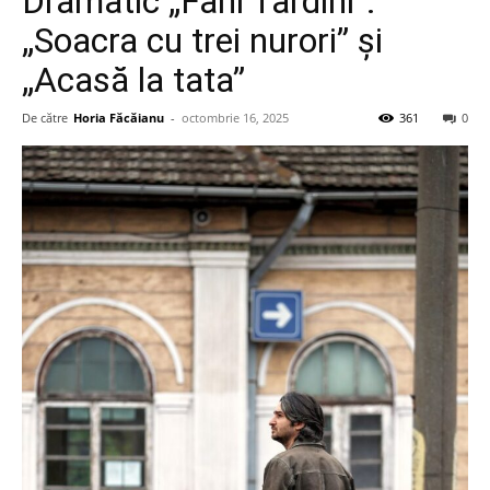
Dramatic „Fani Tardini”:
„Soacra cu trei nurori” și
„Acasă la tata”
De către
Horia Făcăianu
-
octombrie 16, 2025
361
0