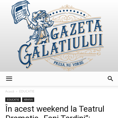
GazetaGalatiului
Acasă
EDUCATIE
EDUCATIE
ARHIVA
În acest weekend la Teatrul