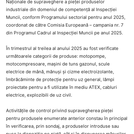
Naționale de supraveghere a pieței produselor
industriale din domeniul de competență al Inspecției
Muncii, conform Programului sectorial pentru anul 2025,
coordonat de către Comisia Europeană – campania nr. 7
din Programul Cadrul al Inspecției Muncii pe anul 2025.
În trimestrul al treilea al anului 2025 au fost verificate
următoarele categorii de produse: motopompe,
motocompresoare, mașini de tuns gazonul, scule
electrice de mână, mănuși și cizme electroizolante,
îmbrăcăminte de protecție pentru uz general, lămpi
proiectate pentru a fi utilizate în mediu ATEX, cabluri
electrice, explozibili de uz civil.
Activitățile de control privind supravegherea pieței
pentru produsele enumerate anterior constau în principal
în verificarea, prin sondaj, a produselor introduse sau
puse la dispoziție pe piață, cât și în dispunerea măsurilor