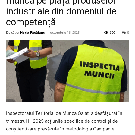
muncă pe piața produselor
industriale din domeniul de
competență
De către
Horia Făcăianu
-
octombrie 16, 2025
397
0
Inspectoratul Teritorial de Muncă Galați a desfășurat în
trimestrul III 2025 acțiunile specifice de control și de
conștientizare prevăzute în metodologia Campaniei