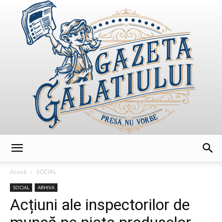
GazetaGalatiului
Acasă
SOCIAL
SOCIAL
ARHIVA
Acțiuni ale inspectorilor de