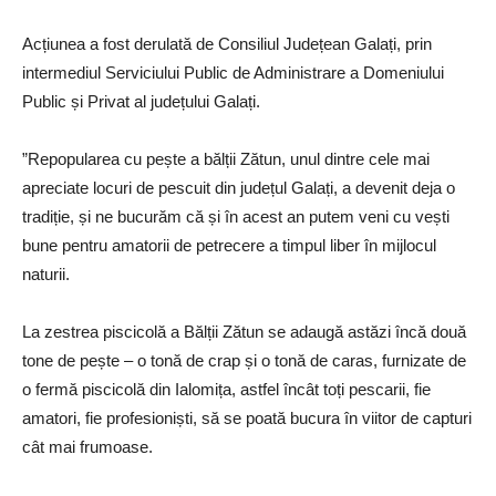
Acțiunea a fost derulată de Consiliul Județean Galați, prin
intermediul Serviciului Public de Administrare a Domeniului
Public și Privat al județului Galați.
”Repopularea cu pește a bălții Zătun, unul dintre cele mai
apreciate locuri de pescuit din județul Galați, a devenit deja o
tradiție, și ne bucurăm că și în acest an putem veni cu vești
bune pentru amatorii de petrecere a timpul liber în mijlocul
naturii.
La zestrea piscicolă a Bălții Zătun se adaugă astăzi încă două
tone de pește – o tonă de crap și o tonă de caras, furnizate de
o fermă piscicolă din Ialomița, astfel încât toți pescarii, fie
amatori, fie profesioniști, să se poată bucura în viitor de capturi
cât mai frumoase.