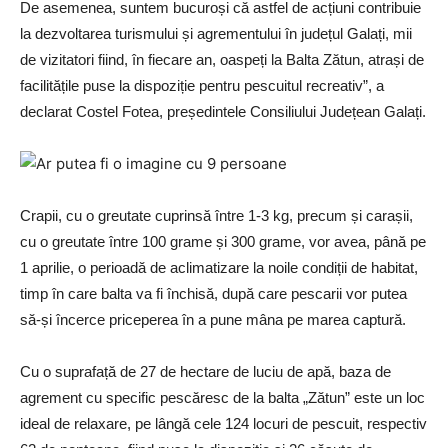
De asemenea, suntem bucuroși că astfel de acțiuni contribuie
la dezvoltarea turismului și agrementului în județul Galați, mii
de vizitatori fiind, în fiecare an, oaspeți la Balta Zătun, atrași de
facilitățile puse la dispoziție pentru pescuitul recreativ”, a
declarat Costel Fotea, președintele Consiliului Județean Galați.
Crapii, cu o greutate cuprinsă între 1-3 kg, precum și carașii,
cu o greutate între 100 grame și 300 grame, vor avea, până pe
1 aprilie, o perioadă de aclimatizare la noile condiții de habitat,
timp în care balta va fi închisă, după care pescarii vor putea
să-și încerce priceperea în a pune mâna pe marea captură.
Cu o suprafață de 27 de hectare de luciu de apă, baza de
agrement cu specific pescăresc de la balta „Zătun” este un loc
ideal de relaxare, pe lângă cele 124 locuri de pescuit, respectiv