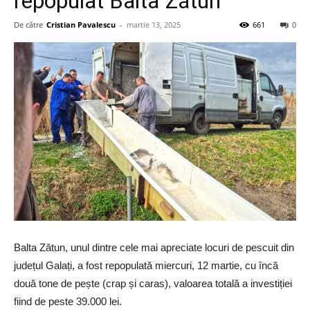
repopulat Balta Zătun
De către
Cristian Pavalescu
-
martie 13, 2025
661
0
Balta Zătun, unul dintre cele mai apreciate locuri de pescuit din
județul Galați, a fost repopulată miercuri, 12 martie, cu încă
două tone de pește (crap și caras), valoarea totală a investiției
fiind de peste 39.000 lei.