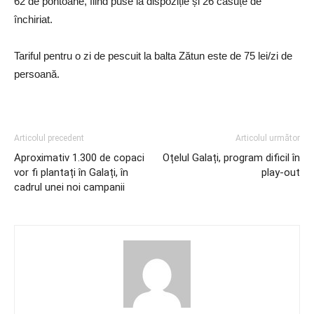
62 de pontoane, fiind puse la dispoziție și 26 căsuțe de
închiriat.
Tariful pentru o zi de pescuit la balta Zătun este de 75 lei/zi de
persoană.
Articolul precedent
Articolul următor
Aproximativ 1.300 de copaci
Oțelul Galați, program dificil în
vor fi plantați în Galați, în
play-out
cadrul unei noi campanii