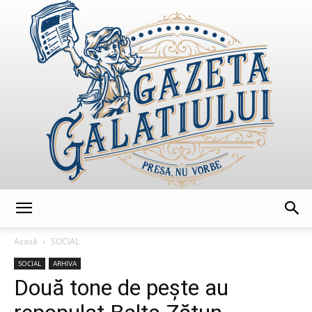
GazetaGalatiului
Acasă
SOCIAL
SOCIAL
ARHIVA
Două tone de pește au