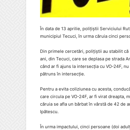
În data de 13 aprilie, polițiștii Serviciului R
municipiul Tecuci, în urma căruia cinci pers
Din primele cercetări, polițiștii au stabilit
ani, din Tecuci, care se deplasa pe strada An
când ar fi ajuns la intersecția cu VO-24F, nu a
pătruns în intersecție.
Pentru a evita coliziunea cu acesta, conducă
care circula pe VO-24F, ar fi virat dreapta, 
căruia se afla un bărbat în vârstă de 42 de an
Ipătescu.
În urma impactului, cinci persoane (doi adulți