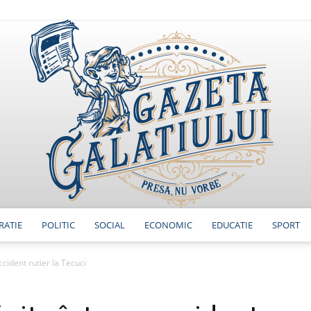
RATIE
POLITIC
SOCIAL
ECONOMIC
EDUCATIE
SPORT
GazetaGalatiului
ccident rutier la Tecuci