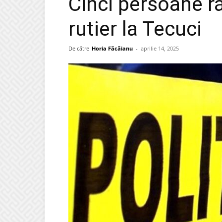
Cinci persoane ră
rutier la Tecuci
De către
Horia Făcăianu
-
aprilie 14, 2025