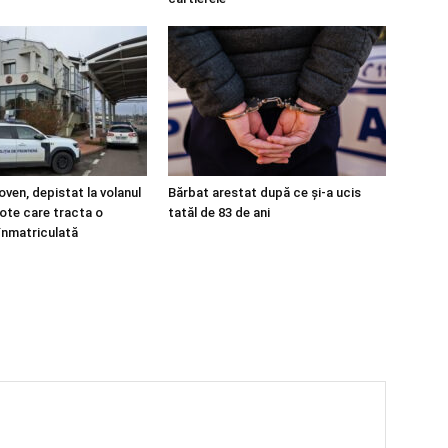
ven, depistat la volanul
Bărbat arestat după ce și-a ucis
lote care tracta o
tatăl de 83 de ani
înmatriculată