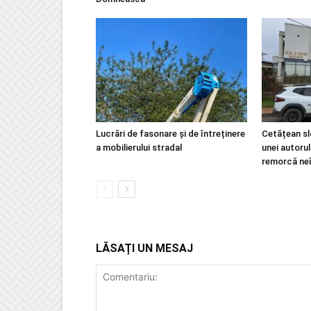
Lucrări de fasonare și de întreținere
Cetățean slo
a mobilierului stradal
unei autoru
remorcă ne
LĂSAȚI UN MESAJ