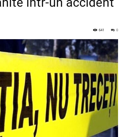
nite într-un accident
641
0