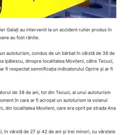
utier Galați au intervenit la un accident rutier produs în
oane au fost rănite.
 că un autoturism, condus de un bărbat în vârstă de 38 de
a Ipătescu, dinspre localitatea Movileni, către Tecuci,
r fi respectat semnificația indicatorului Oprire și ar fi
torul de 38 de ani, tot din Tecuci, al unui autoturism
moment în care ar fi acroșat un autoturism la volanul
i, din localitatea Movileni, care era oprit pe strada Ana
, în vârstă de 27 și 42 de ani și trei minori, cu vârstele