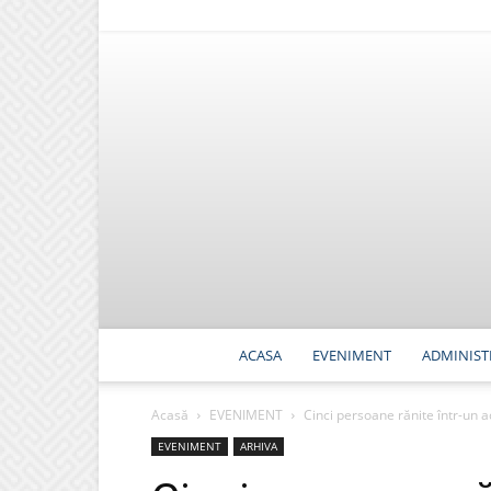
ACASA
EVENIMENT
ADMINIST
Acasă
EVENIMENT
Cinci persoane rănite într-un a
EVENIMENT
ARHIVA