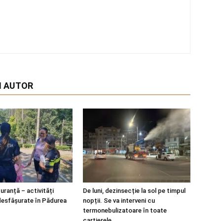
I AUTOR
guranță – activități
De luni, dezinsecție la sol pe timpul
desfășurate în Pădurea
nopții. Se va interveni cu
termonebulizatoare în toate
cartierele