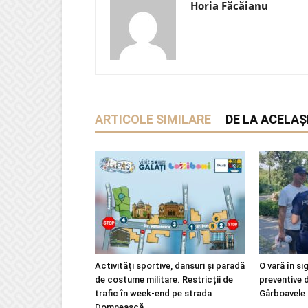
Horia Făcăianu
ARTICOLE SIMILARE
DE LA ACELAȘ
Activități sportive, dansuri și paradă
O vară în si
de costume militare. Restricții de
preventive 
trafic în week-end pe strada
Gârboavele
Domnească