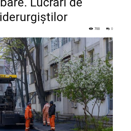
bare. Lucrări de
derurgiștilor
700
0