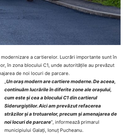
modernizare a cartierelor. Lucrări importante sunt în
lor, în zona blocului C1, unde autoritățile au prevăzut
enajarea de noi locuri de parcare.
„
Un oraș modern are cartiere moderne. De aceea,
continuăm lucrările în diferite zone ale orașului,
cum este și cea a blocului C1 din cartierul
Siderurgiștilor. Aici am prevăzut refacerea
străzilor și a trotuarelor, precum și amenajarea de
noi locuri de parcare
”, informează primarul
municipiului Galați, Ionuț Pucheanu.