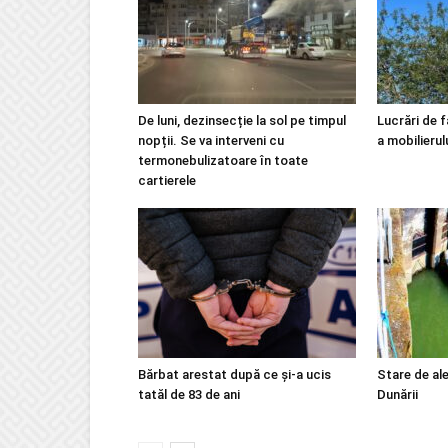
De luni, dezinsecție la sol pe timpul
Lucrări de f
nopții. Se va interveni cu
a mobilierul
termonebulizatoare în toate
cartierele
Bărbat arestat după ce și-a ucis
Stare de ale
tatăl de 83 de ani
Dunării