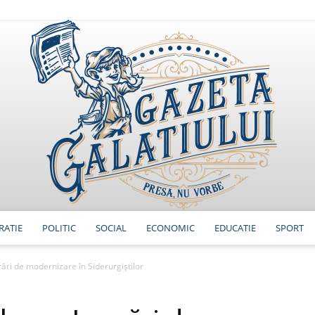
RATIE
POLITIC
SOCIAL
ECONOMIC
EDUCATIE
SPORT
GazetaGalatiului
ări de modernizare în Siderurgiștilor