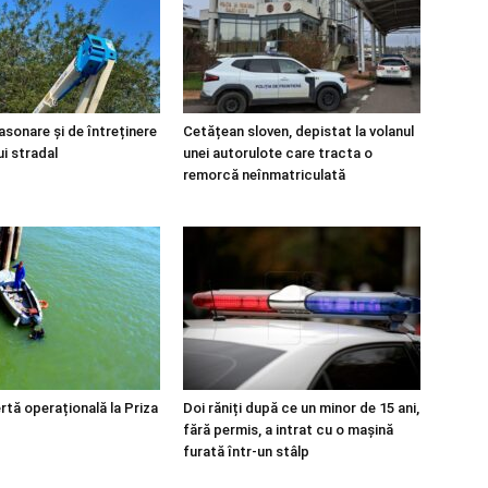
asonare și de întreținere
Cetățean sloven, depistat la volanul
ui stradal
unei autorulote care tracta o
remorcă neînmatriculată
rtă operațională la Priza
Doi răniți după ce un minor de 15 ani,
fără permis, a intrat cu o mașină
furată într-un stâlp