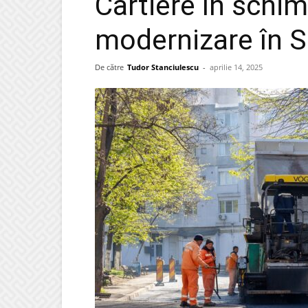
Cartiere în schim
modernizare în Si
De către
Tudor Stanciulescu
-
aprilie 14, 2025