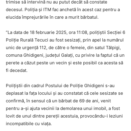
trimise să intervină nu au putut decât să constate
decesul. Poliția și ITM fac anchetă în acest caz pentru a
elucida împrejurările în care a murit bărbatul.
”La data de 18 februarie 2025, ora 11:08, polițiștii Secției 6
Poliție Rurală Tecuci au fost sesizați, prin apel la numărul
unic de urgență 112, de către o femeie, din satul Tălpigi,
comuna Ghidigeni, județul Galați, cu privire la faptul că un
perete a căzut peste un vecin și este posibil ca acesta să
fi decedat.
Polițiștii din cadrul Postului de Poliție Ghidigeni s-au
deplasat la fața locului și au constatat că cele sesizate se
confirmă, în sensul că un bărbat de 69 de ani, venit
pentru a-și ajuta vecinii la demolarea unui imobil, a fost
lovit de unul dintre pereții acestuia, provocându-i leziuni
incompatibile cu viața.