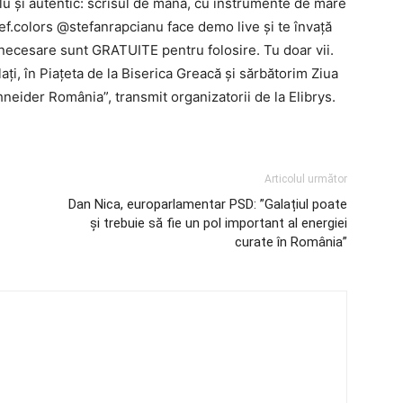
lu și autentic: scrisul de mână, cu instrumente de mare
tef.colors @stefanrapcianu face demo live și te învață
e necesare sunt GRATUITE pentru folosire. Tu doar vii.
ți, în Piațeta de la Biserica Greacă și sărbătorim Ziua
hneider România”, transmit organizatorii de la Elibrys.
Articolul următor
Dan Nica, europarlamentar PSD: ”Galațiul poate
și trebuie să fie un pol important al energiei
curate în România”