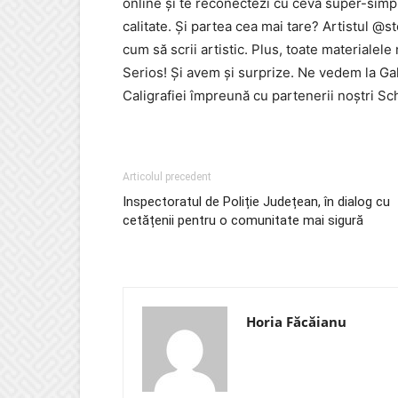
online și te reconectezi cu ceva super-simp
calitate. Și partea cea mai tare? Artistul @s
cum să scrii artistic. Plus, toate materialel
Serios! Și avem și surprize. Ne vedem la Gala
Caligrafiei împreună cu partenerii noștri Sc
Articolul precedent
Inspectoratul de Poliție Județean, în dialog cu
cetățenii pentru o comunitate mai sigură
Horia Făcăianu