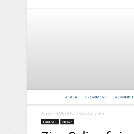
ACASA
EVENIMENT
ADMINIST
Acasă
EDUCATIE
Ziua Caligrafiei
EDUCATIE
ARHIVA