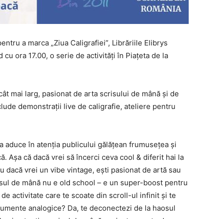
ntru a marca „Ziua Caligrafiei”, Librăriile Elibrys
u ora 17.00, o serie de activități în Piațeta de la
cât mai larg, pasionat de arta scrisului de mână și de
nclude demonstrații live de caligrafie, ateliere pentru
 aduce în atenția publicului gălățean frumusețea și
. Așa că dacă vrei să încerci ceva cool & diferit hai la
au dacă vrei un vibe vintage, ești pasionat de artă sau
risul de mână nu e old school – e un super-boost pentru
e activitate care te scoate din scroll-ul infinit și te
trumente analogice? Da, te deconectezi de la haosul