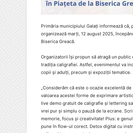
Primăria municipiului Galați informează că, pe
organizează marți, 12 august 2025, începând c
Biserica Greacă.
Organizatorii își propun să atragă un public 
tradiția caligrafiei. Astfel, evenimentul va i
copii și adulți, precum și expoziții tematice.
„Considerăm că este o ocazie excelentă de a
valoarea acestei forme de exprimare artistică
live demo gratuit de caligrafie și lettering s
vrei pur și simplu o pauză de la ecrane. Sc
memorie, focus și creativitate! Plus: e genul d
pune în flow-ul corect. Detox digital cu ins