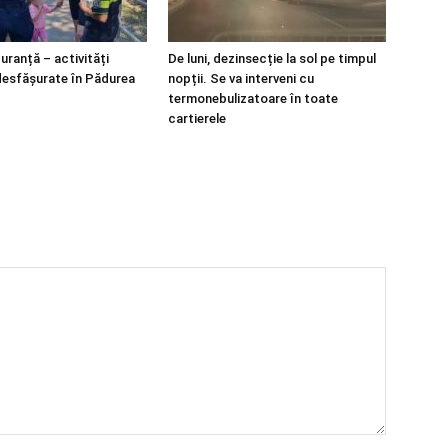
guranță – activități
De luni, dezinsecție la sol pe timpul
desfășurate în Pădurea
nopții. Se va interveni cu
termonebulizatoare în toate
cartierele