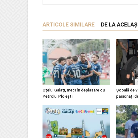
ARTICOLE SIMILARE
DE LA ACELAȘ
Oțelul Galați, meci în deplasare cu
Școală de v
Petrolul Ploiești
pasionați d