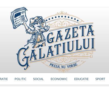
RATIE
POLITIC
SOCIAL
ECONOMIC
EDUCATIE
SPORT
GazetaGalatiului