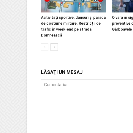
Activități sportive, dansuri și paradă
O vară în si
de costume militare. Restricții de
preventive 
trafic în week-end pe strada
Gârboavele
Domnească
LĂSAȚI UN MESAJ