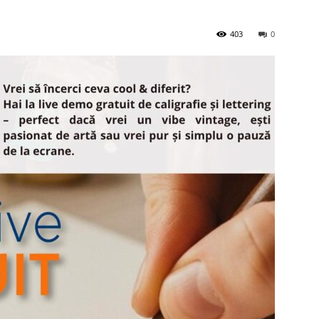
403
0