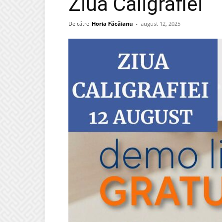
Ziua Caligrafiei
De către
Horia Făcăianu
-
august 12, 2025