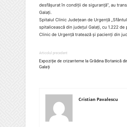
desfăşurat în condiţii de siguranţă”, au tra
Galați.
Spitalul Clinic Judeţean de Urgenţă „Sfântu
spitalicească din judeţul Galaţi, cu 1.222 de p
Clinic de Urgență tratează şi pacienţi din ju
Articolul precedent
Expoziție de crizanteme la Grădina Botanică di
Galați
Cristian Pavalescu