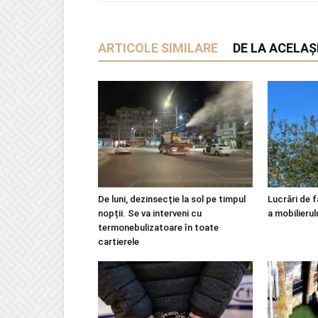
ARTICOLE SIMILARE
DE LA ACELAȘ
De luni, dezinsecție la sol pe timpul
Lucrări de f
nopții. Se va interveni cu
a mobilierul
termonebulizatoare în toate
cartierele