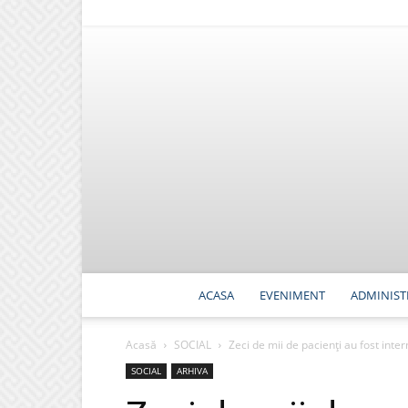
ACASA
EVENIMENT
ADMINIST
Acasă
SOCIAL
Zeci de mii de pacienți au fost intern
SOCIAL
ARHIVA