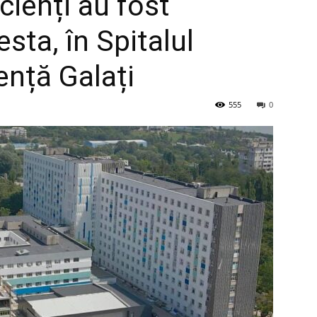
cienți au fost
esta, în Spitalul
nță Galați
555
0