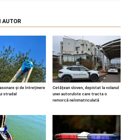
I AUTOR
asonare și de întreținere
Cetățean sloven, depistat la volanul
ui stradal
unei autorulote care tracta o
remorcă neînmatriculată