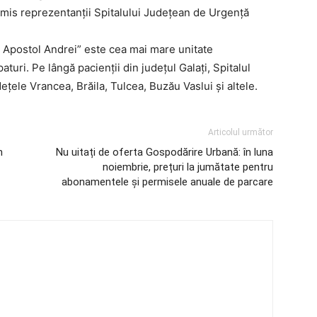
nsmis reprezentanții Spitalului Județean de Urgență
l Apostol Andrei” este cea mai mare unitate
aturi. Pe lângă pacienţii din judeţul Galaţi, Spitalul
deţele Vrancea, Brăila, Tulcea, Buzău Vaslui și altele.
Articolul următor
n
Nu uitați de oferta Gospodărire Urbană: în luna
noiembrie, prețuri la jumătate pentru
abonamentele și permisele anuale de parcare