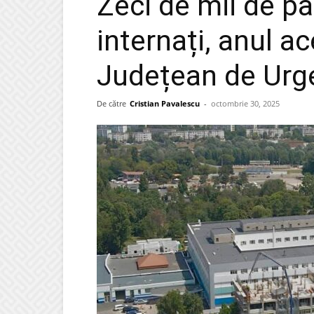
Zeci de mii de pa
internați, anul ac
Județean de Urge
De către
Cristian Pavalescu
-
octombrie 30, 2025