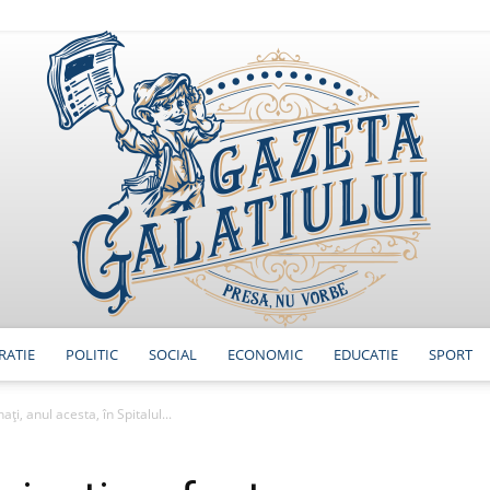
RATIE
POLITIC
SOCIAL
ECONOMIC
EDUCATIE
SPORT
GazetaGalatiului
ați, anul acesta, în Spitalul...