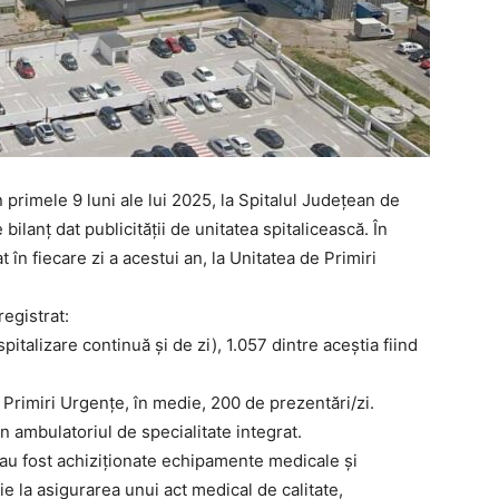
n primele 9 luni ale lui 2025, la Spitalul Județean de
bilanț dat publicității de unitatea spitalicească. În
în fiecare zi a acestui an, la Unitatea de Primiri
registrat:
pitalizare continuă şi de zi), 1.057 dintre aceștia fiind
 Primiri Urgenţe, în medie, 200 de prezentări/zi.
 în ambulatoriul de specialitate integrat.
 au fost achiziţionate echipamente medicale şi
e la asigurarea unui act medical de calitate,