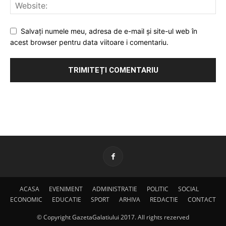
Salvați numele meu, adresa de e-mail și site-ul web în
acest browser pentru data viitoare i comentariu.
ACASA
EVENIMENT
ADMINISTRATIE
POLITIC
SOCIAL
ECONOMIC
EDUCATIE
SPORT
ARHIVA
REDACTIE
CONTACT
© Copyright GazetaGalatiului 2017. All rights rezerved