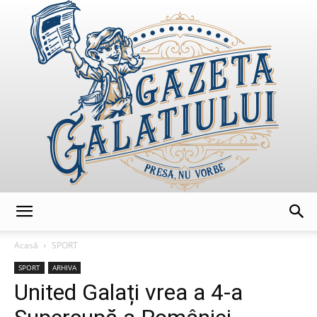
GazetaGalatiului
Acasă
SPORT
SPORT
ARHIVA
United Galați vrea a 4-a