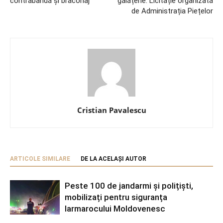
contrabandă și braconaj
gălățene. Licitație organizată
de Administrația Piețelor
Cristian Pavalescu
ARTICOLE SIMILARE
DE LA ACELAȘI AUTOR
Peste 100 de jandarmi și polițiști,
mobilizați pentru siguranța
Iarmarocului Moldovenesc