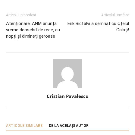
Articolul precedent
Articolul următor
Atenționare. ANM anunță
Erik Bicfalvi a semnat cu Oțelul
vreme deosebit de rece, cu
Galați!
nopți și dimineți geroase
Cristian Pavalescu
ARTICOLE SIMILARE
DE LA ACELAȘI AUTOR