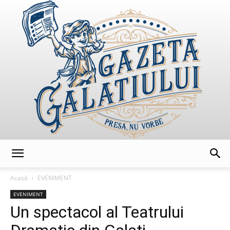
GazetaGalatiului
Acasă
EVENIMENT
EVENIMENT
Un spectacol al Teatrului