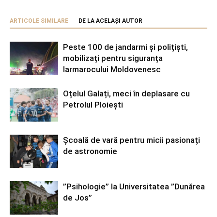
ARTICOLE SIMILARE
DE LA ACELAȘI AUTOR
Peste 100 de jandarmi și polițiști,
mobilizați pentru siguranța
Iarmarocului Moldovenesc
Oțelul Galați, meci în deplasare cu
Petrolul Ploiești
Școală de vară pentru micii pasionați
de astronomie
”Psihologie” la Universitatea ”Dunărea
de Jos”