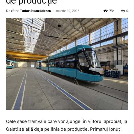
de producție
De către
Tudor Stanciulescu
-
martie 19, 2025
734
0
Cele șase tramvaie care vor ajunge, în viitorul apropiat, la
Galați se află deja pe linia de producție. Primarul Ionuț