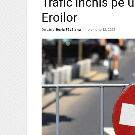
Trafic închis pe 
Eroilor
De către
Horia Făcăianu
-
noiembrie 12, 2025