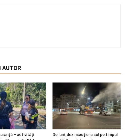
I AUTOR
guranță – activități
De luni, dezinsecție la sol pe timpul