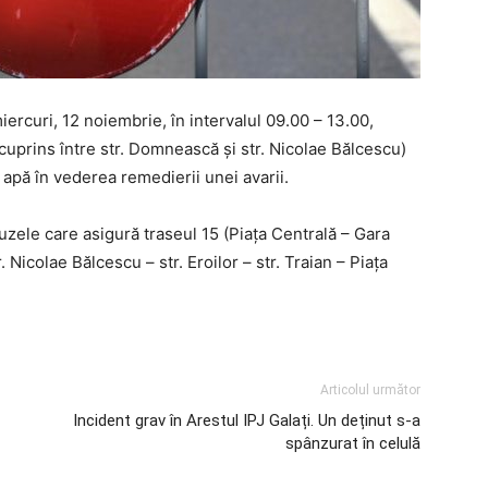
ercuri, 12 noiembrie, în intervalul 09.00 – 13.00,
ul cuprins între str. Domnească și str. Nicolae Bălcescu)
 apă în vederea remedierii unei avarii.
uzele care asigură traseul 15 (Piața Centrală – Gara
r. Nicolae Bălcescu – str. Eroilor – str. Traian – Piața
Articolul următor
Incident grav în Arestul IPJ Galați. Un deținut s-a
spânzurat în celulă