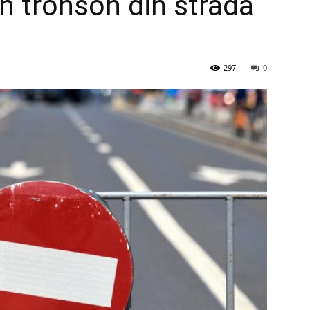
un tronson din strada
297
0