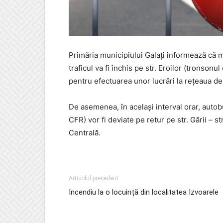
Primăria municipiului Galați informează că mi
traficul va fi închis pe str. Eroilor (tronson
pentru efectuarea unor lucrări la rețeaua de
De asemenea, în același interval orar, autob
CFR) vor fi deviate pe retur pe str. Gării – st
Centrală.
Articolul precedent
Incendiu la o locuință din localitatea Izvoarele