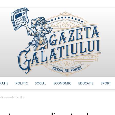
RATIE
POLITIC
SOCIAL
ECONOMIC
EDUCATIE
SPORT
GazetaGalatiului
 din strada Eroilor