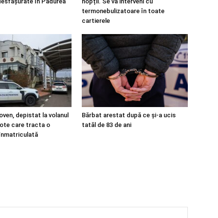
desfășurate în Pădurea
nopții. Se va interveni cu
termonebulizatoare în toate
cartierele
ven, depistat la volanul
Bărbat arestat după ce și-a ucis
lote care tracta o
tatăl de 83 de ani
înmatriculată