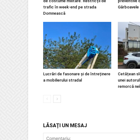
de costume militare. Restricții de
preventive 
trafic în week-end pe strada
Gârboavele
Domnească
Lucrări de fasonare și de întreținere
Cetățean slo
a mobilierului stradal
unei autoru
remorcă ne
LĂSAȚI UN MESAJ