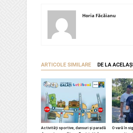
Horia Făcăianu
ARTICOLE SIMILARE
DE LA ACELAȘ
Activități sportive, dansuri și paradă
O vară în si