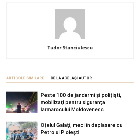
Tudor Stanciulescu
ARTICOLE SIMILARE
DE LA ACELAȘI AUTOR
Peste 100 de jandarmi și polițiști,
mobilizați pentru siguranța
Iarmarocului Moldovenesc
Oțelul Galați, meci în deplasare cu
Petrolul Ploiești