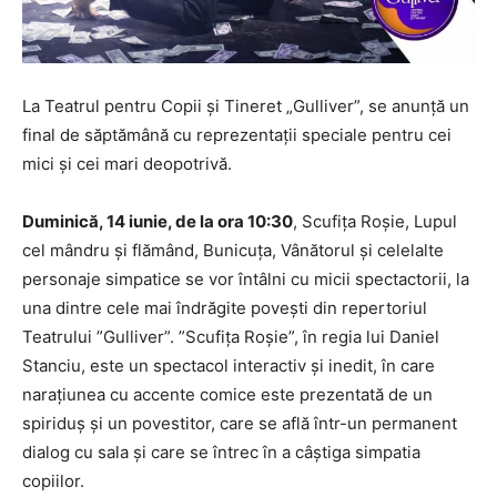
La Teatrul pentru Copii și Tineret „Gulliver”, se anunță un
final de săptămână cu reprezentații speciale pentru cei
mici și cei mari deopotrivă.
Duminică, 14 iunie, de la ora 10:30
, Scufiţa Roşie, Lupul
cel mândru şi flămând, Bunicuţa, Vânătorul şi celelalte
personaje simpatice se vor întâlni cu micii spectactorii, la
una dintre cele mai îndrăgite povești din repertoriul
Teatrului ”Gulliver”. ”Scufiţa Roşie”, în regia lui Daniel
Stanciu, este un spectacol interactiv şi inedit, în care
narațiunea cu accente comice este prezentată de un
spiriduş şi un povestitor, care se află într-un permanent
dialog cu sala și care se întrec în a câştiga simpatia
copiilor.