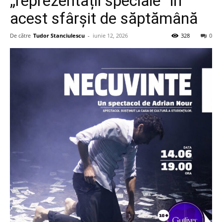
„reprezentații speciale” în
acest sfârșit de săptămână
De către
Tudor Stanciulescu
-
iunie 12, 2026
328
0