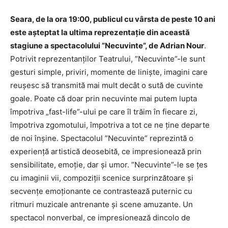
Seara, de la ora 19:00, publicul cu vârsta de peste 10 ani
este așteptat la ultima reprezentație din această
stagiune a spectacolului ”Necuvinte”, de Adrian Nour
.
Potrivit reprezentanților Teatrului, ”Necuvinte”-le sunt
gesturi simple, priviri, momente de liniște, imagini care
reușesc să transmită mai mult decât o sută de cuvinte
goale. Poate că doar prin necuvinte mai putem lupta
împotriva „fast-life”-ului pe care îl trăim în fiecare zi,
împotriva zgomotului, împotriva a tot ce ne ține departe
de noi înșine. Spectacolul ”Necuvinte” reprezintă o
experiență artistică deosebită, ce impresionează prin
sensibilitate, emoție, dar și umor. ”Necuvinte”-le se țes
cu imaginii vii, compoziții scenice surprinzătoare și
secvențe emoționante ce contrastează puternic cu
ritmuri muzicale antrenante și scene amuzante. Un
spectacol nonverbal, ce impresionează dincolo de