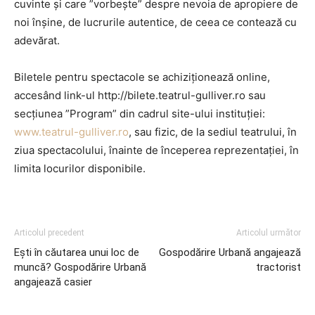
cuvinte și care ”vorbește” despre nevoia de apropiere de
noi înșine, de lucrurile autentice, de ceea ce contează cu
adevărat.
Biletele pentru spectacole se achiziționează online,
accesând link-ul http://bilete.teatrul-gulliver.ro sau
secțiunea ”Program” din cadrul site-ului instituției:
www.teatrul-gulliver.ro
, sau fizic, de la sediul teatrului, în
ziua spectacolului, înainte de începerea reprezentației, în
limita locurilor disponibile.
Articolul precedent
Articolul următor
Ești în căutarea unui loc de
Gospodărire Urbană angajează
muncă? Gospodărire Urbană
tractorist
angajează casier