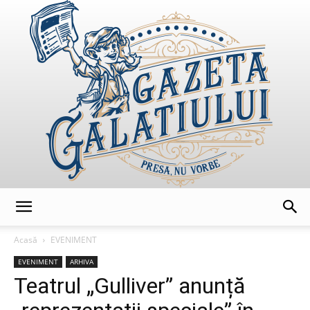
GazetaGalatiului
Acasă
EVENIMENT
EVENIMENT
ARHIVA
Teatrul „Gulliver” anunță