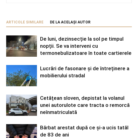
ARTICOLE SIMILARE
DE LA ACELAȘI AUTOR
De luni, dezinsecție la sol pe timpul
nopții. Se va interveni cu
termonebulizatoare în toate cartierele
Lucrări de fasonare și de întreținere a
mobilierului stradal
Cetățean sloven, depistat la volanul
unei autorulote care tracta o remorcă
neînmatriculată
Bărbat arestat după ce și-a ucis tatăl
de 83 de ani