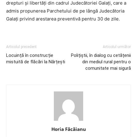
drepturi și libertăți din cadrul Judecătoriei Galați, care a
admis propunerea Parchetului de pe lângă Judecătoria
Galați privind arestarea preventivă pentru 30 de zile.
Articolul precedent
Articolul următor
Locuință în construcție
Polițiștii, în dialog cu cetățenii
mistuită de flăcări la Nărțești
din mediul rural pentru o
comunitate mai sigură
Horia Făcăianu