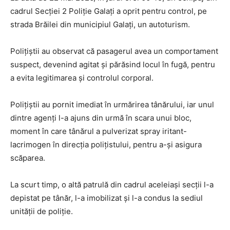
cadrul Secției 2 Poliție Galați a oprit pentru control, pe
strada Brăilei din municipiul Galați, un autoturism.
Polițiștii au observat că pasagerul avea un comportament
suspect, devenind agitat și părăsind locul în fugă, pentru
a evita legitimarea și controlul corporal.
Polițiștii au pornit imediat în urmărirea tânărului, iar unul
dintre agenți l-a ajuns din urmă în scara unui bloc,
moment în care tânărul a pulverizat spray iritant-
lacrimogen în direcția polițistului, pentru a-și asigura
scăparea.
La scurt timp, o altă patrulă din cadrul aceleiași secții l-a
depistat pe tânăr, l-a imobilizat și l-a condus la sediul
unității de poliție.