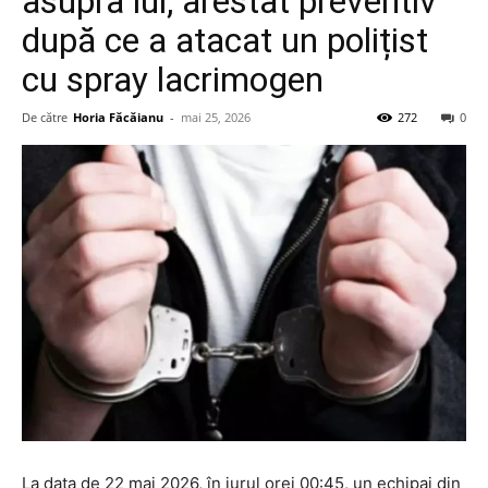
asupra lui, arestat preventiv
după ce a atacat un polițist
cu spray lacrimogen
De către
Horia Făcăianu
-
mai 25, 2026
272
0
La data de 22 mai 2026, în jurul orei 00:45, un echipaj din