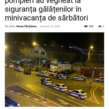
pompieri au vegheat la
siguranța gălățenilor în
minivacanța de sărbători
De către
Horia Făcăianu
-
ianuarie 9, 2025
508
0