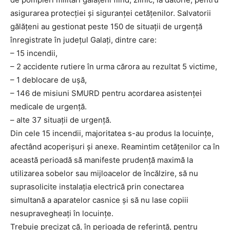
asigurarea protecției și siguranței cetățenilor. Salvatorii
gălățeni au gestionat peste 150 de situații de urgență
înregistrate în județul Galați, dintre care:
– 15 incendii,
– 2 accidente rutiere în urma cărora au rezultat 5 victime,
– 1 deblocare de ușă,
– 146 de misiuni SMURD pentru acordarea asistenței
medicale de urgență.
– alte 37 situații de urgență.
Din cele 15 incendii, majoritatea s-au produs la locuințe,
afectând acoperișuri și anexe. Reamintim cetățenilor ca în
această perioadă să manifeste prudență maximă la
utilizarea sobelor sau mijloacelor de încălzire, să nu
suprasolicite instalația electrică prin conectarea
simultană a aparatelor casnice și să nu lase copiii
nesupravegheați în locuințe.
Trebuie precizat că, în perioada de referință, pentru