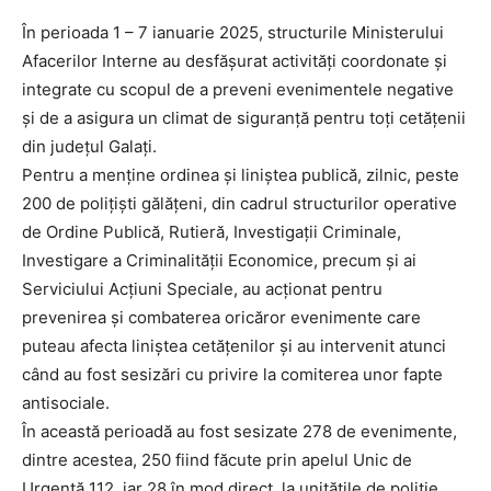
În perioada 1 – 7 ianuarie 2025, structurile Ministerului
Afacerilor Interne au desfășurat activități coordonate și
integrate cu scopul de a preveni evenimentele negative
și de a asigura un climat de siguranță pentru toți cetățenii
din județul Galați.
Pentru a menține ordinea și liniștea publică, zilnic, peste
200 de polițiști gălățeni, din cadrul structurilor operative
de Ordine Publică, Rutieră, Investigații Criminale,
Investigare a Criminalității Economice, precum și ai
Serviciului Acțiuni Speciale, au acționat pentru
prevenirea și combaterea oricăror evenimente care
puteau afecta liniștea cetățenilor și au intervenit atunci
când au fost sesizări cu privire la comiterea unor fapte
antisociale.
În această perioadă au fost sesizate 278 de evenimente,
dintre acestea, 250 fiind făcute prin apelul Unic de
Urgență 112, iar 28 în mod direct, la unitățile de poliție.