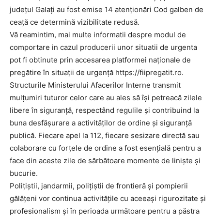
județul Galați au fost emise 14 atenționări Cod galben de
ceață ce determină vizibilitate redusă.
Vă reamintim, mai multe informatii despre modul de
comportare in cazul producerii unor situatii de urgenta
pot fi obtinute prin accesarea platformei naționale de
pregătire în situații de urgență https://fiipregatit.ro.
Structurile Ministerului Afacerilor Interne transmit
mulțumiri tuturor celor care au ales să își petreacă zilele
libere în siguranță, respectând regulile și contribuind la
buna desfășurare a activităților de ordine și siguranță
publică. Fiecare apel la 112, fiecare sesizare directă sau
colaborare cu forțele de ordine a fost esențială pentru a
face din aceste zile de sărbătoare momente de liniște și
bucurie.
Polițiștii, jandarmii, polițiștii de frontieră și pompierii
gălățeni vor continua activitățile cu aceeași rigurozitate și
profesionalism și în perioada următoare pentru a păstra