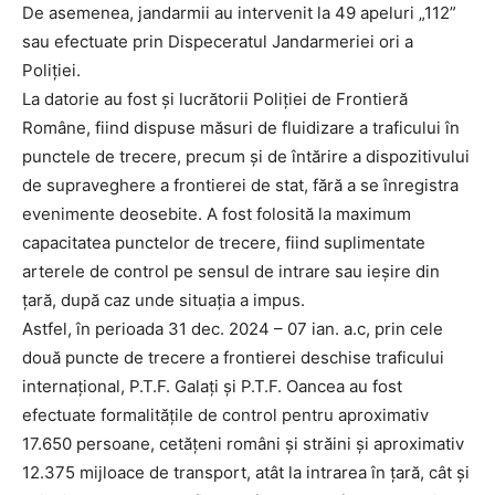
De asemenea, jandarmii au intervenit la 49 apeluri „112”
sau efectuate prin Dispeceratul Jandarmeriei ori a
Poliției.
La datorie au fost și lucrătorii Poliției de Frontieră
Române, fiind dispuse măsuri de fluidizare a traficului în
punctele de trecere, precum și de întărire a dispozitivului
de supraveghere a frontierei de stat, fără a se înregistra
evenimente deosebite. A fost folosită la maximum
capacitatea punctelor de trecere, fiind suplimentate
arterele de control pe sensul de intrare sau ieşire din
ţară, după caz unde situația a impus.
Astfel, în perioada 31 dec. 2024 – 07 ian. a.c, prin cele
două puncte de trecere a frontierei deschise traficului
internațional, P.T.F. Galați și P.T.F. Oancea au fost
efectuate formalitățile de control pentru aproximativ
17.650 persoane, cetățeni români și străini şi aproximativ
12.375 mijloace de transport, atât la intrarea în țară, cât și