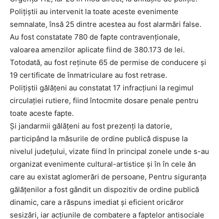
Polițiștii au intervenit la toate aceste evenimente
semnalate, însă 25 dintre acestea au fost alarmări false.
Au fost constatate 780 de fapte contravenționale,
valoarea amenzilor aplicate fiind de 380.173 de lei.
Totodată, au fost reținute 65 de permise de conducere și
19 certificate de înmatriculare au fost retrase.
Polițiștii gălățeni au constatat 17 infracțiuni la regimul
circulației rutiere, fiind întocmite dosare penale pentru
toate aceste fapte.
Și jandarmii gălățeni au fost prezenți la datorie,
participând la măsurile de ordine publică dispuse la
nivelul județului, vizate fiind în principal zonele unde s-au
organizat evenimente cultural-artistice și în în cele ăn
care au existat aglomerări de persoane, Pentru siguranța
gălățenilor a fost gândit un dispozitiv de ordine publică
dinamic, care a răspuns imediat și eficient oricăror
sesizări, iar acțiunile de combatere a faptelor antisociale