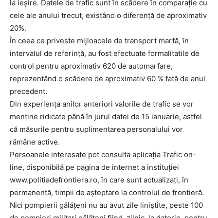
la ieșire. Datele de trafic sunt în scădere în comparație cu
cele ale anului trecut, existând o diferență de aproximativ
20%.
În ceea ce priveste mijloacele de transport marfă, în
intervalul de referinţă, au fost efectuate formalitatile de
control pentru aproximativ 620 de automarfare,
reprezentând o scădere de aproximativ 60 % fată de anul
precedent.
Din experienţa anilor anteriori valorile de trafic se vor
menține ridicate până în jurul datei de 15 ianuarie, astfel
că măsurile pentru suplimentarea personalului vor
rămâne active.
Persoanele interesate pot consulta aplicaţia Trafic on-
line, disponibilă pe pagina de internet a instituţiei
www.politiadefrontiera.ro, în care sunt actualizaţi, în
permanență, timpii de aşteptare la controlul de frontieră.
Nici pompierii gălățeni nu au avut zile liniștite, peste 100
de pompieri militari gălățeni fiind, zilnic, la datorie, pentru