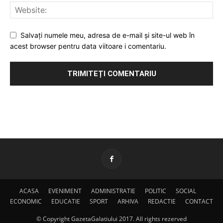
Salvați numele meu, adresa de e-mail și site-ul web în
acest browser pentru data viitoare i comentariu.
ACASA
EVENIMENT
ADMINISTRATIE
POLITIC
SOCIAL
ECONOMIC
EDUCATIE
SPORT
ARHIVA
REDACTIE
CONTACT
© Copyright GazetaGalatiului 2017. All rights rezerved