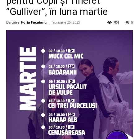
pentru Copii și Tineret
”Gulliver”, în luna martie
De către
Horia Făcăianu
-
februarie 25, 2025
704
0