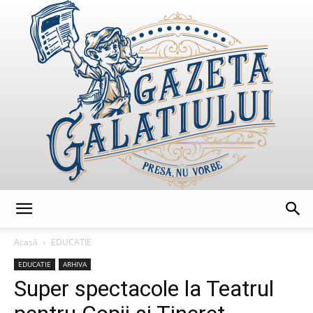
GazetaGalatiului
Acasă
EDUCATIE
EDUCATIE
ARHIVA
Super spectacole la Teatrul