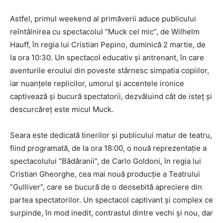
Astfel, primul weekend al primăverii aduce publicului
reîntâlnirea cu spectacolul ”Muck cel mic”, de Wilhelm
Hauff, în regia lui Cristian Pepino, duminică 2 martie, de
la ora 10:30. Un spectacol educativ și antrenant, în care
aventurile eroului din poveste stârnesc simpatia copiilor,
iar nuanțele replicilor, umorul și accentele ironice
captivează și bucură spectatorii, dezvăluind cât de isteț și
descurcăreț este micul Muck.
Seara este dedicată tinerilor și publicului matur de teatru,
fiind programată, de la ora 18:00, o nouă reprezentație a
spectacolului ”Bădăranii”, de Carlo Goldoni, în regia lui
Cristian Gheorghe, cea mai nouă producție a Teatrului
”Gulliver”, care se bucură de o deosebită apreciere din
partea spectatorilor. Un spectacol captivant și complex ce
surpinde, în mod inedit, contrastul dintre vechi și nou, dar