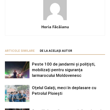
Horia Făcăianu
ARTICOLE SIMILARE
DE LA ACELAȘI AUTOR
Peste 100 de jandarmi și polițiști,
mobilizați pentru siguranța
Iarmarocului Moldovenesc
Oțelul Galați, meci în deplasare cu
Petrolul Ploiești