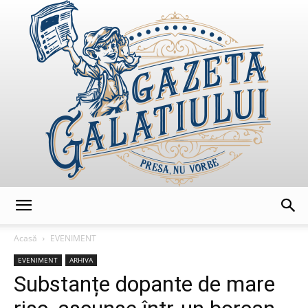
GazetaGalatiului
Acasă
EVENIMENT
EVENIMENT
ARHIVA
Substanțe dopante de mare