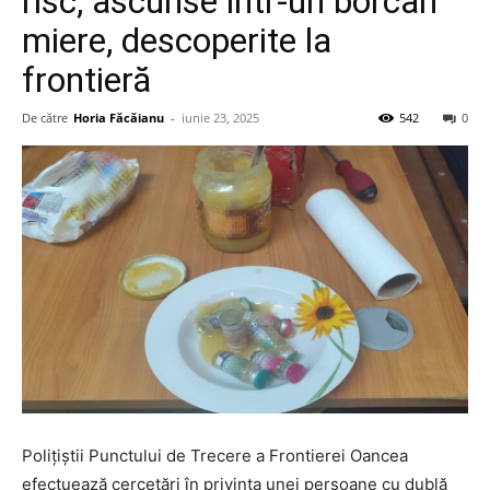
risc, ascunse într-un borcan
miere, descoperite la
frontieră
De către
Horia Făcăianu
-
iunie 23, 2025
542
0
Poliţiştii Punctului de Trecere a Frontierei Oancea
efectuează cercetări în privinţa unei persoane cu dublă