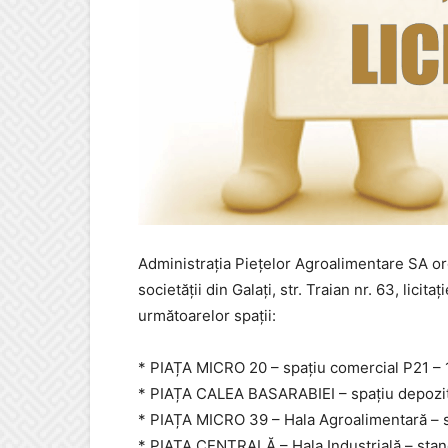
Administrația Piețelor Agroalimentare SA org
societăţii din Galaţi, str. Traian nr. 63, licita
următoarelor
spaţii:
* PIAȚA MICRO 20
– spațiu comercial P21 – 
* PIAȚA CALEA
BASARABIEI
– spațiu depozi
* PIAȚA MICRO 39
– Hala Agroalimentară –
* PIAȚA CENTRALĂ
– Hala Industrială – stan