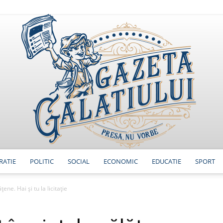
RATIE
POLITIC
SOCIAL
ECONOMIC
EDUCATIE
SPORT
GazetaGalatiului
țene. Hai și tu la licitație