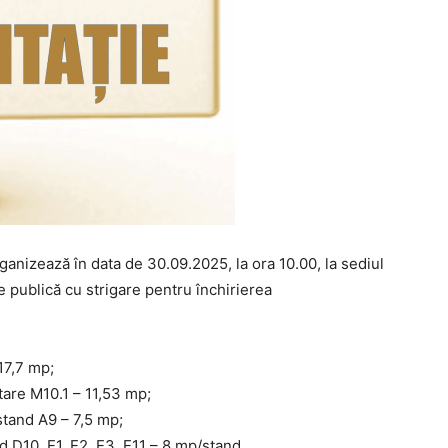
anizează în data de 30.09.2025, la ora 10.00, la sediul
ţie publică cu strigare
pentru închirierea
17,7 mp;
tare M10.1 – 11,53 mp;
stand A9 – 7,5 mp;
d D10, E1, E2, E3, E11 – 8 mp/stand.