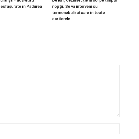
guranță – activități
De luni, dezinsecție la sol pe timpul
desfășurate în Pădurea
nopții. Se va interveni cu
termonebulizatoare în toate
cartierele