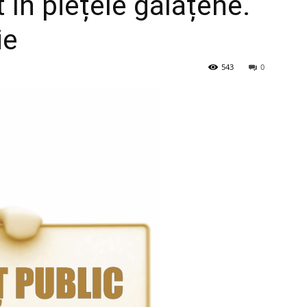
t în piețele gălățene.
ie
543
0