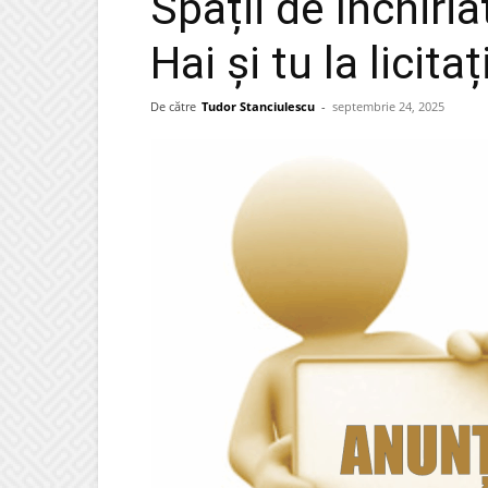
Spații de închiria
Hai și tu la licitaț
De către
Tudor Stanciulescu
-
septembrie 24, 2025