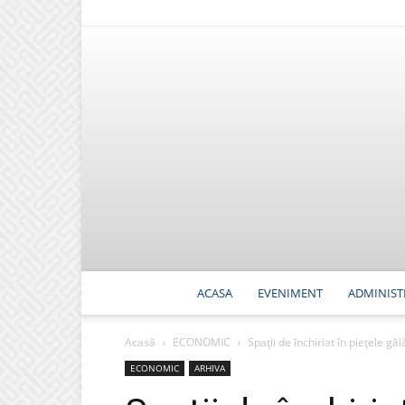
ACASA
EVENIMENT
ADMINIST
Acasă
ECONOMIC
Spații de închiriat în piețele gălă
ECONOMIC
ARHIVA