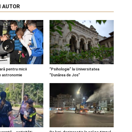
I AUTOR
ară pentru micii
”Psihologie” la Universitatea
e astronomie
”Dunărea de Jos”