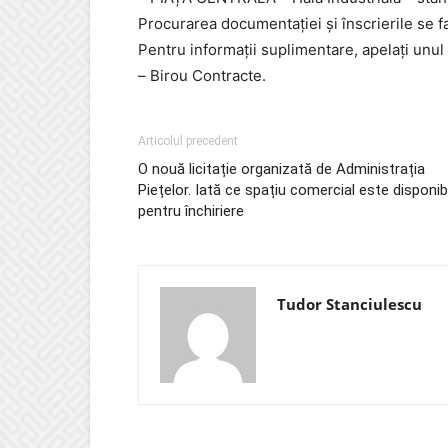
Procurarea documentaţiei şi înscrierile se fa
Pentru informații suplimentare, apelați un
– Birou Contracte.
Articolul precedent
O nouă licitație organizată de Administrația
Piețelor. Iată ce spațiu comercial este disponibi
pentru închiriere
Tudor Stanciulescu