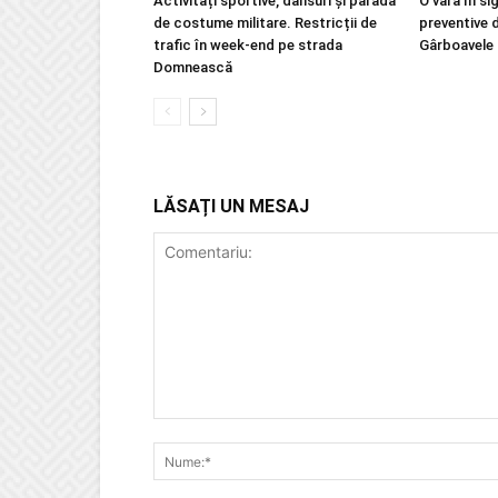
Activități sportive, dansuri și paradă
O vară în si
de costume militare. Restricții de
preventive 
trafic în week-end pe strada
Gârboavele
Domnească
LĂSAȚI UN MESAJ