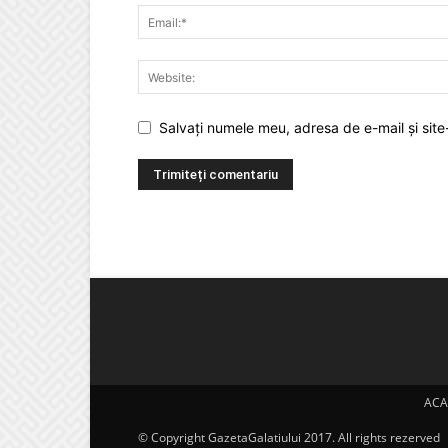
Salvați numele meu, adresa de e-mail și site
ACA
© Copyright GazetaGalatiului 2017. All rights rezerved