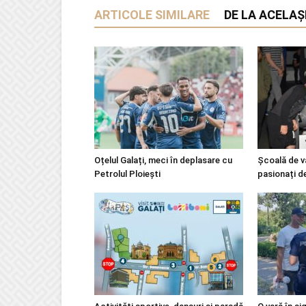
ARTICOLE SIMILARE
DE LA ACELAȘ
Oțelul Galați, meci în deplasare cu
Școală de v
Petrolul Ploiești
pasionați d