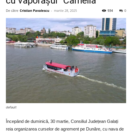
cu vaporașul ”Camelia”
De către
Cristian Pavalescu
-
martie 28, 2025
934
0
default
Începând de duminică, 30 martie, Consiliul Județean Galați
reia organizarea curselor de agrement pe Dunăre, cu nava de