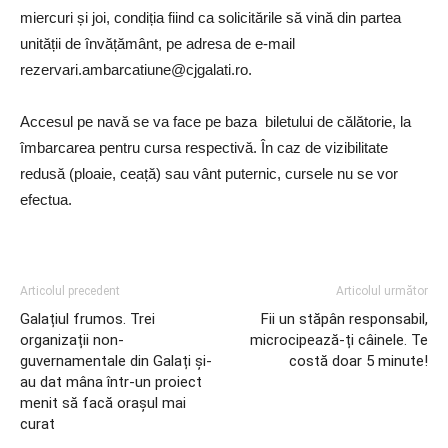
miercuri și joi, condiția fiind ca solicitările să vină din partea
unității de învățământ, pe adresa de e-mail
rezervari.ambarcatiune@cjgalati.ro
.
Accesul pe navă se va face pe baza biletului de călătorie, la
îmbarcarea pentru cursa respectivă. În caz de vizibilitate
redusă (ploaie, ceață) sau vânt puternic, cursele nu se vor
efectua.
Articolul precedent
Articolul următor
Galațiul frumos. Trei
Fii un stăpân responsabil,
organizații non-
microcipează-ți câinele. Te
guvernamentale din Galați și-
costă doar 5 minute!
au dat mâna într-un proiect
menit să facă orașul mai
curat