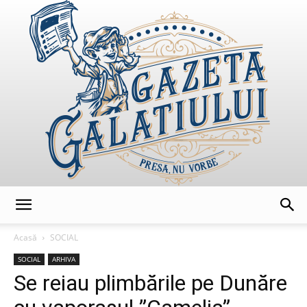
GazetaGalatiului
Acasă
SOCIAL
SOCIAL
ARHIVA
Se reiau plimbările pe Dunăre