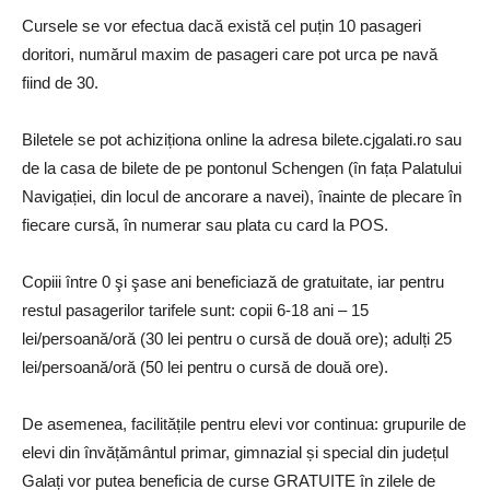
Cursele se vor efectua dacă există cel puțin 10 pasageri
doritori, numărul maxim de pasageri care pot urca pe navă
fiind de 30.
Biletele se pot achiziționa online la adresa bilete.cjgalati.ro sau
de la casa de bilete de pe pontonul Schengen (în fața Palatului
Navigației, din locul de ancorare a navei), înainte de plecare în
fiecare cursă, în numerar sau plata cu card la POS.
Copiii între 0 şi şase ani beneficiază de gratuitate, iar pentru
restul pasagerilor tarifele sunt: copii 6-18 ani – 15
lei/persoană/oră (30 lei pentru o cursă de două ore); adulți 25
lei/persoană/oră (50 lei pentru o cursă de două ore).
De asemenea, facilitățile pentru elevi vor continua: grupurile de
elevi din învățământul primar, gimnazial și special din județul
Galați vor putea beneficia de curse GRATUITE în zilele de