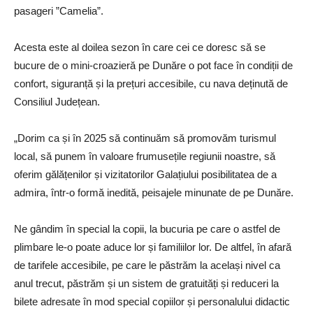
pasageri ”Camelia”.
Acesta este al doilea sezon în care cei ce doresc să se
bucure de o mini-croazieră pe Dunăre o pot face în condiții de
confort, siguranță și la prețuri accesibile, cu nava deținută de
Consiliul Județean.
„Dorim ca și în 2025 să continuăm să promovăm turismul
local, să punem în valoare frumusețile regiunii noastre, să
oferim gălățenilor și vizitatorilor Galațiului posibilitatea de a
admira, într-o formă inedită, peisajele minunate de pe Dunăre.
Ne gândim în special la copii, la bucuria pe care o astfel de
plimbare le-o poate aduce lor și familiilor lor. De altfel, în afară
de tarifele accesibile, pe care le păstrăm la același nivel ca
anul trecut, păstrăm și un sistem de gratuități și reduceri la
bilete adresate în mod special copiilor și personalului didactic