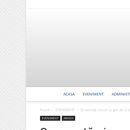
ACASA
EVENIMENT
ADMINIST
Acasă
EVENIMENT
Se anunță ninsori și ger de Cră
EVENIMENT
ARHIVA