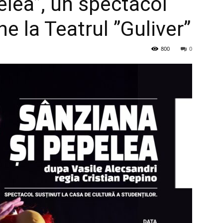
elea”, un spectacol
e la Teatrul ”Guliver”
800
0