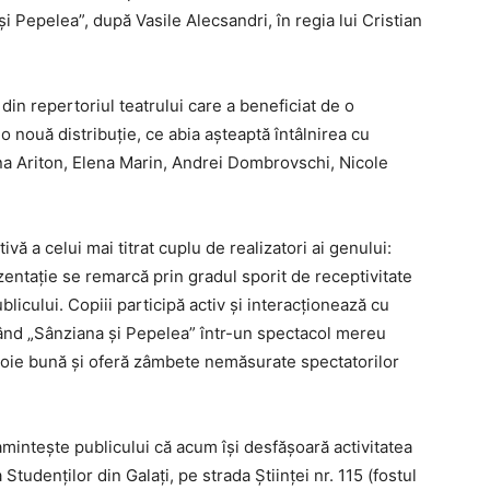
și Pepelea”, după Vasile Alecsandri, în regia lui Cristian
in repertoriul teatrului care a beneficiat de o
 nouă distribuție, ce abia așteaptă întâlnirea cu
ina Ariton, Elena Marin, Andrei Dombrovschi, Nicole
ă a celui mai titrat cuplu de realizatori ai genului:
ezentație se remarcă prin gradul sporit de receptivitate
licului. Copiii participă activ și interacționează cu
ând „Sânziana şi Pepelea” într-un spectacol mereu
 voie bună și oferă zâmbete nemăsurate spectatorilor
amintește publicului că acum își desfășoară activitatea
Studenților din Galați, pe strada Științei nr. 115 (fostul