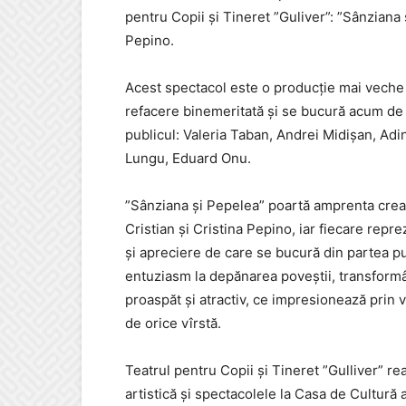
pentru Copii și Tineret ”Guliver”: ”Sânziana 
Pepino.
Acest spectacol este o producție mai veche d
refacere binemeritată și se bucură acum de o
publicul: Valeria Taban, Andrei Midișan, Ad
Lungu, Eduard Onu.
”Sânziana și Pepelea” poartă amprenta creativ
Cristian și Cristina Pepino, iar fiecare repr
și apreciere de care se bucură din partea pub
entuziasm la depănarea poveștii, transform
proaspăt și atractiv, ce impresionează prin
de orice vîrstă.
Teatrul pentru Copii și Tineret ”Gulliver” re
artistică și spectacolele la Casa de Cultură a 