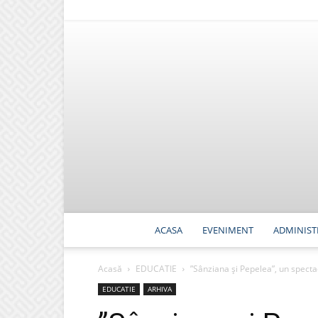
ACASA
EVENIMENT
ADMINIST
Acasă
EDUCATIE
”Sânziana și Pepelea”, un specta
EDUCATIE
ARHIVA