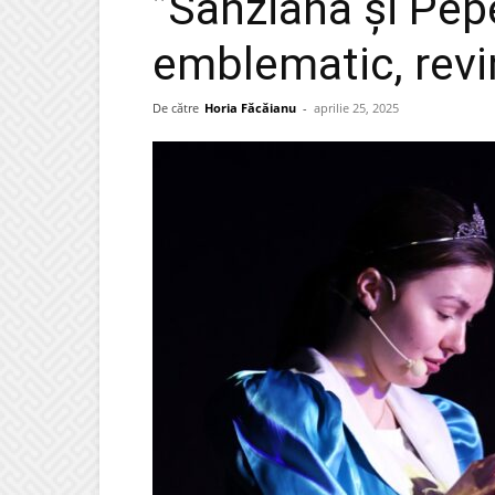
”Sânziana și Pep
emblematic, revin
De către
Horia Făcăianu
-
aprilie 25, 2025