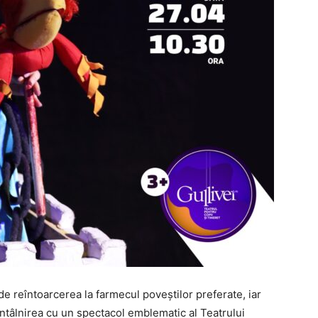
e reîntoarcerea la farmecul poveștilor preferate, iar
întâlnirea cu un spectacol emblematic al Teatrului