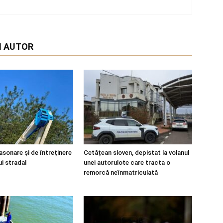
I AUTOR
asonare și de întreținere
Cetățean sloven, depistat la volanul
ui stradal
unei autorulote care tracta o
remorcă neînmatriculată