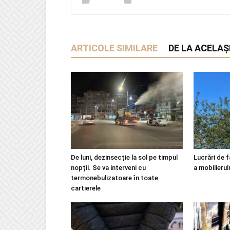
ARTICOLE SIMILARE
DE LA ACELAȘ
De luni, dezinsecție la sol pe timpul
Lucrări de f
nopții. Se va interveni cu
a mobilierul
termonebulizatoare în toate
cartierele