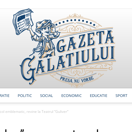
RATIE
POLITIC
SOCIAL
ECONOMIC
EDUCATIE
SPORT
GazetaGalatiului
col emblematic, revine la Teatrul ”Guliver”