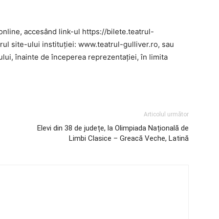
nline, accesând link-ul https://bilete.teatrul-
l site-ului instituției: www.teatrul-gulliver.ro, sau
lului, înainte de începerea reprezentației, în limita
Articolul următor
Elevi din 38 de județe, la Olimpiada Națională de
Limbi Clasice – Greacă Veche, Latină