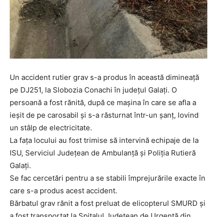
Un accident rutier grav s-a produs în această dimineață
pe DJ251, la Slobozia Conachi în județul Galați. O
persoană a fost rănită, după ce mașina în care se afla a
ieșit de pe carosabil și s-a răsturnat într-un șanț, lovind
un stâlp de electricitate.
La fața locului au fost trimise să intervină echipaje de la
ISU, Serviciul Județean de Ambulanță și Poliția Rutieră
Galați.
Se fac cercetări pentru a se stabili împrejurările exacte în
care s-a produs acest accident.
Bărbatul grav rănit a fost preluat de elicopterul SMURD și
a fost transportat la Spitalul Județean de Urgență din