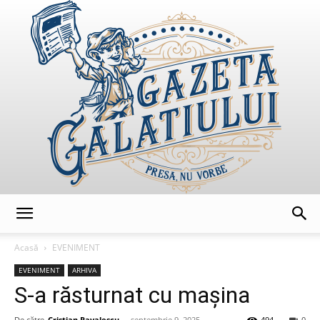
GazetaGalatiului
Acasă
EVENIMENT
EVENIMENT
ARHIVA
S-a răsturnat cu mașina
De către
Cristian Pavalescu
-
septembrie 9, 2025
494
0