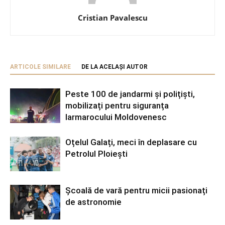
Cristian Pavalescu
ARTICOLE SIMILARE
DE LA ACELAȘI AUTOR
Peste 100 de jandarmi și polițiști,
mobilizați pentru siguranța
Iarmarocului Moldovenesc
Oțelul Galați, meci în deplasare cu
Petrolul Ploiești
Școală de vară pentru micii pasionați
de astronomie