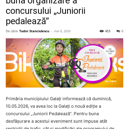
buna organizare a
concursului „Juniorii
pedalează”
De către
Tudor Stanciulescu
-
mai 8, 2026
453
0
Primăria municipiului Galați informează că duminică,
10.05.2026, va avea loc la Galați o nouă ediție a
concursului „Juniorii Pedalează”. Pentru buna
desfășurare a acestui eveniment sunt impuse atât
restricții de trafic, cât și modificări ale programului de