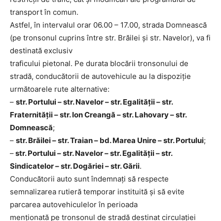
transport în comun.
Astfel, în intervalul orar 06.00 – 17.00, strada Domnească
(pe tronsonul cuprins între str. Brăilei și str. Navelor), va fi
destinată exclusiv
traficului pietonal. Pe durata blocării tronsonului de
stradă, conducătorii de autovehicule au la dispoziție
următoarele rute alternative:
–
str. Portului – str. Navelor – str. Egalității – str.
Fraternității – str. Ion Creangă – str. Lahovary – str.
Domnească
;
–
str. Brăilei – str. Traian – bd. Marea Unire – str. Portului
;
–
str. Portului – str. Navelor – str. Egalității – str.
Sindicatelor – str. Dogăriei – str. Gării
.
Conducătorii auto sunt îndemnați să respecte
semnalizarea rutieră temporar instituită și să evite
parcarea autovehiculelor în perioada
menționată pe tronsonul de stradă destinat circulației