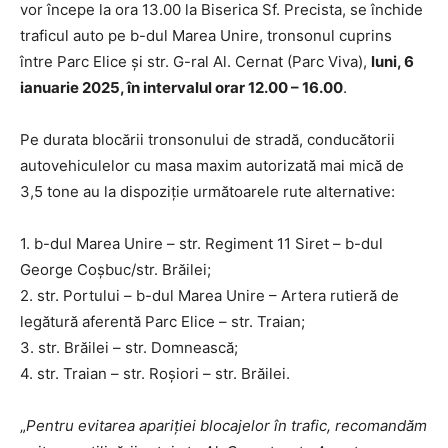
vor începe la ora 13.00 la Biserica Sf. Precista, se închide
traficul auto pe b-dul Marea Unire, tronsonul cuprins
între Parc Elice și str. G-ral Al. Cernat (Parc Viva),
luni, 6
ianuarie 2025, în intervalul orar 12.00 – 16.00
.
Pe durata blocării tronsonului de stradă, conducătorii
autovehiculelor cu masa maxim autorizată mai mică de
3,5 tone au la dispoziție următoarele rute alternative:
1. b-dul Marea Unire – str. Regiment 11 Siret – b-dul
George Coșbuc/str. Brăilei;
2. str. Portului – b-dul Marea Unire – Artera rutieră de
legătură aferentă Parc Elice – str. Traian;
3. str. Brăilei – str. Domnească;
4. str. Traian – str. Roșiori – str. Brăilei.
„
Pentru evitarea apariției blocajelor în trafic, recomandăm