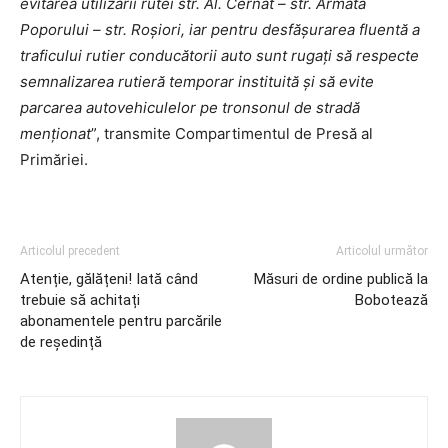
evitarea utilizării rutei str. Al. Cernat – str. Armata
Poporului – str. Roșiori, iar pentru desfășurarea fluentă a
traficului rutier conducătorii auto sunt rugați să respecte
semnalizarea rutieră temporar instituită și să evite
parcarea autovehiculelor pe tronsonul de stradă
menționat
”, transmite Compartimentul de Presă al
Primăriei.
Articolul precedent
Articolul următor
Atenție, gălățeni! Iată când
Măsuri de ordine publică la
trebuie să achitați
Bobotează
abonamentele pentru parcările
de reședință