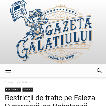
GazetaGalatiului
Acasă
EVENIMENT
EVENIMENT
ARHIVA
Restricții de trafic pe Faleza