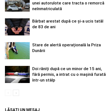
unei autorulote care tracta o remorcă
neînmatriculată
Bărbat arestat după ce și-a ucis tatăl
de 83 de ani
Stare de alertă operațională la Priza
Dunării
Doi răniți după ce un minor de 15 ani,
fără permis, a intrat cu o mașină furată
într-un stâlp
LĂSAȚI UN MESAJ