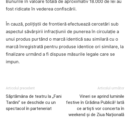
Bunurile în valoare totală de aproximativ 18.000 de lei au
fost ridicate în vederea confiscării.
În cauză, poliţiştii de frontieră efectuează cercetări sub
aspectul săvârşirii infracţiunii de punerea în circulație a
unui produs purtând o marcă identică sau similară cu o
marcă înregistrată pentru produse identice ori similare, la
finalizare urmând a fi dispuse măsurile legale care se
impun.
Articolul precedent
Articolul următor
Săptămâna de teatru la „Fani
Vineri se aprind luminile
Tardini” se deschide cu un
festive în Grădina Publică! Iată
spectacol în parteneriat
ce artiști vor concerta în
weekend și de Ziua Națională