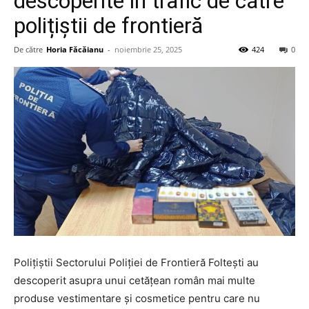
descoperite în trafic de către
polițiștii de frontieră
De către
Horia Făcăianu
-
noiembrie 25, 2025
424
0
Poliţiştii Sectorului Poliţiei de Frontieră Foltești au
descoperit asupra unui cetățean român mai multe
produse vestimentare și cosmetice pentru care nu