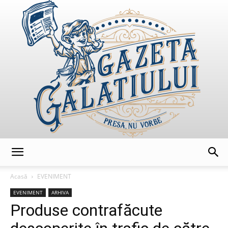
GazetaGalatiului
Acasă
EVENIMENT
EVENIMENT
ARHIVA
Produse contrafăcute