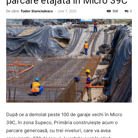
parcare etajată în Micro 39C
De către
Tudor Stanciulescu
-
iulie 7, 2025
568
0
După ce a demolat peste 100 de garaje vechi în Micro
39C, în zona Supeco, Primăria construiește acum o
parcare generoasă, cu trei niveluri, care va avea