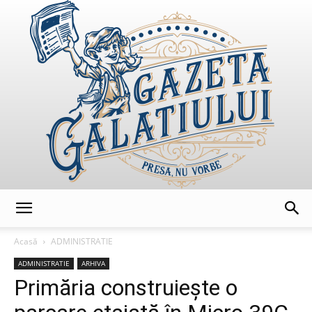
GazetaGalatiului
Acasă
ADMINISTRATIE
ADMINISTRATIE
ARHIVA
Primăria construiește o