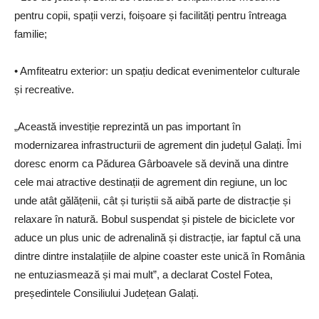
pentru copii, spații verzi, foișoare și facilități pentru întreaga
familie;
• Amfiteatru exterior: un spațiu dedicat evenimentelor culturale
și recreative.
„Această investiție reprezintă un pas important în
modernizarea infrastructurii de agrement din județul Galați. Îmi
doresc enorm ca Pădurea Gârboavele să devină una dintre
cele mai atractive destinații de agrement din regiune, un loc
unde atât gălățenii, cât și turiștii să aibă parte de distracție și
relaxare în natură. Bobul suspendat și pistele de biciclete vor
aduce un plus unic de adrenalină și distracție, iar faptul că una
dintre dintre instalațiile de alpine coaster este unică în România
ne entuziasmează și mai mult”, a declarat Costel Fotea,
președintele Consiliului Județean Galați.