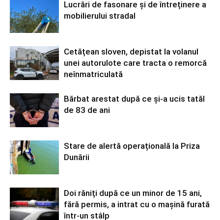
Lucrări de fasonare și de întreținere a
mobilierului stradal
Cetățean sloven, depistat la volanul
unei autorulote care tracta o remorcă
neînmatriculată
Bărbat arestat după ce și-a ucis tatăl
de 83 de ani
Stare de alertă operațională la Priza
Dunării
Doi răniți după ce un minor de 15 ani,
fără permis, a intrat cu o mașină furată
într-un stâlp