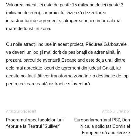
Valoarea investiției este de peste 15 milioane de lei (peste 3
milioane de euro), iar proiectul vizează dezvoltarea
infrastructurii de agrement și atragerea unui număr cât mai
mare de turiști în zonă.
Cu noile atracții incluse în acest proiect, Pădurea Gârboavele
va deveni un loc și mai dorit de pasionații de adrenalină. În
prezent, parcul de aventură Escapeland este deja unul dintre
cele mai apreciate locuri de agrement din județul Galați, iar
aceste noi facilități vor transforma zona într-o destinație de top
pentru cei care caută distracție și aventură.
Articolul precedent
Articolul următor
Programul spectacolelor lunii
Europarlamentarul PSD, Dan
februrie la Teatrul ”Gulliver”
Nica, a solicitat Comisiei
Europene să accelereze