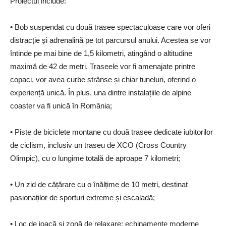
Proiectul include:
• Bob suspendat cu două trasee spectaculoase care vor oferi
distracție și adrenalină pe tot parcursul anului. Acestea se vor
întinde pe mai bine de 1,5 kilometri, atingând o altitudine
maximă de 42 de metri. Traseele vor fi amenajate printre
copaci, vor avea curbe strânse și chiar tuneluri, oferind o
experiență unică. În plus, una dintre instalațiile de alpine
coaster va fi unică în România;
• Piste de biciclete montane cu două trasee dedicate iubitorilor
de ciclism, inclusiv un traseu de XCO (Cross Country
Olimpic), cu o lungime totală de aproape 7 kilometri;
• Un zid de cățărare cu o înălțime de 10 metri, destinat
pasionaților de sporturi extreme și escaladă;
• Loc de joacă și zonă de relaxare: echipamente moderne