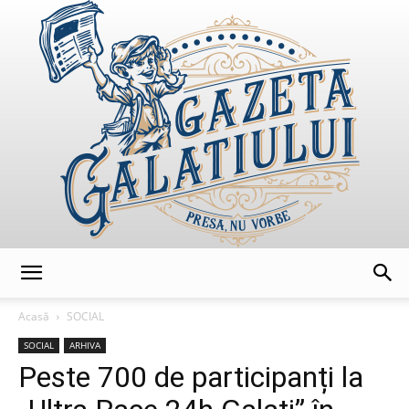
GazetaGalatiului
Acasă
SOCIAL
SOCIAL
ARHIVA
Peste 700 de participanți la