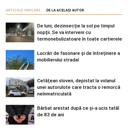
ARTICOLE SIMILARE
DE LA ACELAȘI AUTOR
De luni, dezinsecție la sol pe timpul
nopții. Se va interveni cu
termonebulizatoare în toate cartierele
Lucrări de fasonare și de întreținere a
mobilierului stradal
Cetățean sloven, depistat la volanul
unei autorulote care tracta o remorcă
neînmatriculată
Bărbat arestat după ce și-a ucis tatăl
de 83 de ani