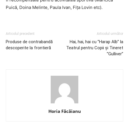
Puică, Doina Melinte, Paula Ivan, Fița Lovin etc).
Articolul precedent
Articolul următor
Produse de contrabandă
Hai, hai, hai cu ”Harap Alb” la
descoperite la frontieră
Teatrul pentru Copii și Tineret
”Gulliver”
Horia Făcăianu