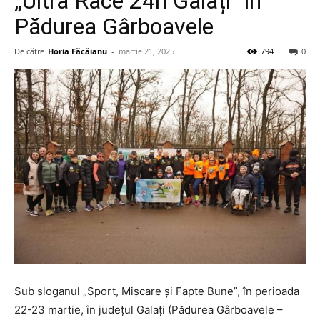
„Ultra Race 24h Galați” în
Pădurea Gârboavele
De către
Horia Făcăianu
-
martie 21, 2025
794
0
Sub sloganul „Sport, Mișcare și Fapte Bune”, în perioada
22-23 martie, în județul Galați (Pădurea Gârboavele –