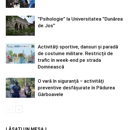
”Psihologie” la Universitatea ”Dunărea
de Jos”
Activități sportive, dansuri și paradă
de costume militare. Restricții de
trafic în week-end pe strada
Domnească
O vară în siguranță – activități
preventive desfășurate în Pădurea
Gârboavele
LĂSAȚI UN MESAJ