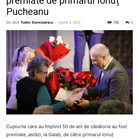
premiate de primarul Ionuț
Pucheanu
De către
Tudor Stanciulescu
-
martie 3, 2025
726
0
Cuplurile care au împlinit 50 de ani de căsătorie au fost
premiate, astăzi, la Galați, de către primarul Ionuț