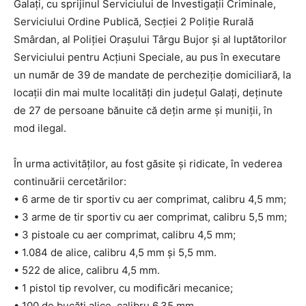
Galați, cu sprijinul Serviciului de Investigații Criminale,
Serviciului Ordine Publică, Secției 2 Poliție Rurală
Smârdan, al Poliției Orașului Târgu Bujor și al luptătorilor
Serviciului pentru Acțiuni Speciale, au pus în executare
un număr de 39 de mandate de percheziție domiciliară, la
locații din mai multe localități din județul Galați, deținute
de 27 de persoane bănuite că dețin arme și muniții, în
mod ilegal.
În urma activităților, au fost găsite și ridicate, în vederea
continuării cercetărilor:
• 6 arme de tir sportiv cu aer comprimat, calibru 4,5 mm;
• 3 arme de tir sportiv cu aer comprimat, calibru 5,5 mm;
• 3 pistoale cu aer comprimat, calibru 4,5 mm;
• 1.084 de alice, calibru 4,5 mm și 5,5 mm.
• 522 de alice, calibru 4,5 mm.
• 1 pistol tip revolver, cu modificări mecanice;
• 100 de bucăți alice, calibru 6,35 mm,