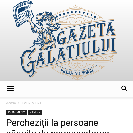
GazetaGalatiului
Acasă
EVENIMENT
EVENIMENT
ARHIVA
Percheziții la persoane