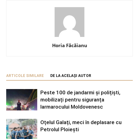
Horia Făcăianu
ARTICOLE SIMILARE
DE LA ACELAȘI AUTOR
Peste 100 de jandarmi și polițiști,
mobilizați pentru siguranța
Iarmarocului Moldovenesc
Oțelul Galați, meci în deplasare cu
Petrolul Ploiești