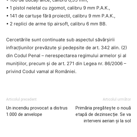
• 1 pistol neletal cu zgomot, calibru 9 mm P.A.K.,
• 141 de cartușe fără proiectil, calibru 9 mm P.A.K.,
• 2 replici de arme tip airsoft, calibru 6 mm BB.
Cercetările sunt continuate sub aspectul săvârșirii
infracțiunilor prevăzute și pedepsite de art. 342 alin. (2)
din Codul Penal – nerespectarea regimului armelor și al
munițiilor, precum și de art. 271 din Legea nr. 86/2006 –
privind Codul vamal al României.
Articolul precedent
Articolul următor
Un incendiu provocat a distrus
Primăria pregătește o nouă
1.000 de anvelope
etapă de dezinsecție. Se va
interveni aerian și la sol