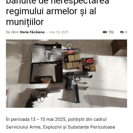
bănuite de nerespectarea
regimului armelor și al
munițiilor
De către
Horia Făcăianu
-
mai 19, 2025
732
0
În perioada 13 – 15 mai 2025, polițiștii din cadrul
Serviciului Arme, Explozivi și Substanțe Periculoase