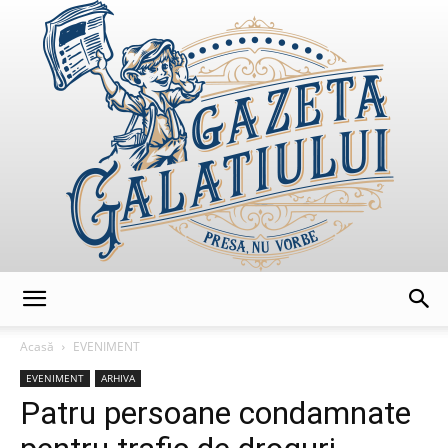
GazetaGalatiului
Acasă
EVENIMENT
EVENIMENT
ARHIVA
Patru persoane condamnate