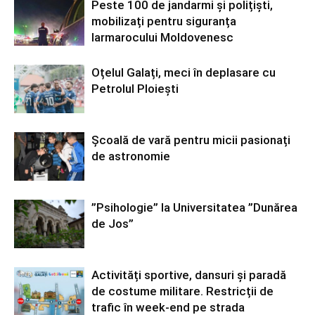
Peste 100 de jandarmi și polițiști,
mobilizați pentru siguranța
Iarmarocului Moldovenesc
Oțelul Galați, meci în deplasare cu
Petrolul Ploiești
Școală de vară pentru micii pasionați
de astronomie
”Psihologie” la Universitatea ”Dunărea
de Jos”
Activități sportive, dansuri și paradă
de costume militare. Restricții de
trafic în week-end pe strada