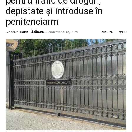
pentru trafic de droguri,
depistate și introduse în
penitenciarm
De către
Horia Făcăianu
-
noiembrie 12, 2025
276
0