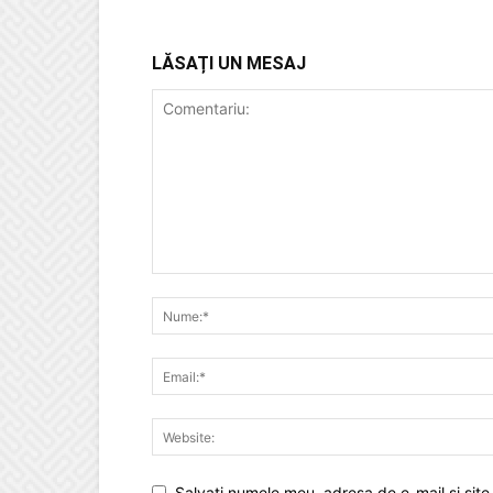
LĂSAȚI UN MESAJ
Salvați numele meu, adresa de e-mail și site