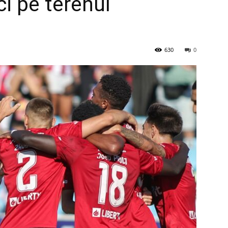
ci pe terenul
630
0