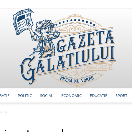
RATIE
POLITIC
SOCIAL
ECONOMIC
EDUCATIE
SPORT
GazetaGalatiului
ioanei