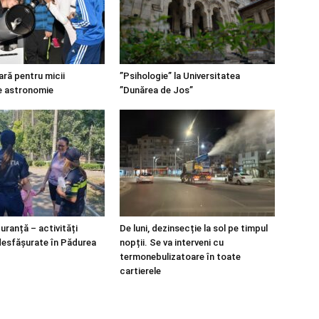
ară pentru micii
”Psihologie” la Universitatea
e astronomie
”Dunărea de Jos”
guranță – activități
De luni, dezinsecție la sol pe timpul
desfășurate în Pădurea
nopții. Se va interveni cu
termonebulizatoare în toate
cartierele