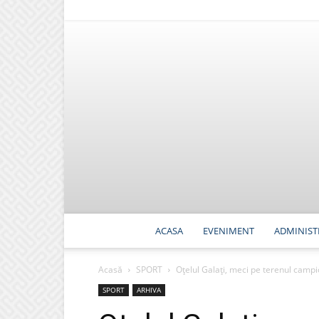
ACASA
EVENIMENT
ADMINIST
Acasă
SPORT
Oțelul Galați, meci pe terenul camp
SPORT
ARHIVA