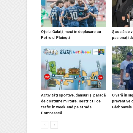
Oțelul Galați, meci în deplasare cu
Școală de v
Petrolul Ploiești
pasionați d
Activități sportive, dansuri și paradă
O vară în si
de costume militare. Restricții de
preventive 
trafic în week-end pe strada
Gârboavele
Domnească