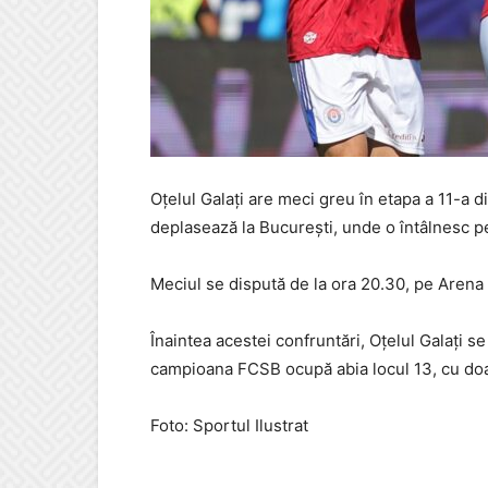
Oțelul Galați are meci greu în etapa a 11-a di
deplasează la București, unde o întâlnesc 
Meciul se dispută de la ora 20.30, pe Arena N
Înaintea acestei confruntări, Oțelul Galați s
campioana FCSB ocupă abia locul 13, cu doa
Foto: Sportul Ilustrat