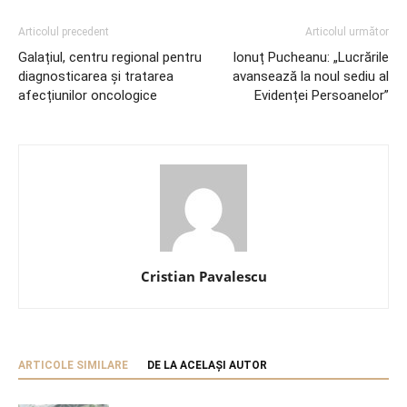
Articolul precedent
Articolul următor
Galațiul, centru regional pentru
Ionuț Pucheanu: „Lucrările
diagnosticarea și tratarea
avansează la noul sediu al
afecțiunilor oncologice
Evidenței Persoanelor”
Cristian Pavalescu
ARTICOLE SIMILARE
DE LA ACELAȘI AUTOR