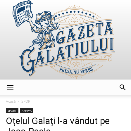
GazetaGalatiului
Acasă
SPORT
SPORT
ARHIVA
Oțelul Galați l-a vândut pe