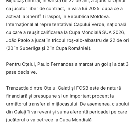
Mijlocaș central, în vârstă de 27 de ani, a ajuns la Oțelul
ca jucător liber de contract, în vara lui 2025, după ce a
activat la Sheriff Tiraspol, în Republica Moldova.
Internațional al reprezentativei Capului Verde, națională
cu care a reușit calificarea la Cupa Mondială SUA 2026,
João Paolo a jucat în tricoul roș-alb-albastru de 22 de ori
(20 în Superliga și 2 în Cupa României).
Pentru Oțelul, Paulo Fernandes a marcat un gol și a dat 3
pase decisive.
Tranzacția dintre Oțelul Galați și FCSB este de natură
financiară și presupune și un important procent la
următorul transfer al mijlocașului. De asemenea, clubului
din Galați îi va reveni și suma aferentă perioadei pe care
jucătorul o va petrece la Cupa Mondială.