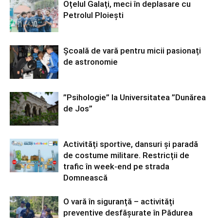
Oțelul Galați, meci în deplasare cu
Petrolul Ploiești
Școală de vară pentru micii pasionați
de astronomie
”Psihologie” la Universitatea ”Dunărea
de Jos”
Activități sportive, dansuri și paradă
de costume militare. Restricții de
trafic în week-end pe strada
Domnească
O vară în siguranță – activități
preventive desfășurate în Pădurea