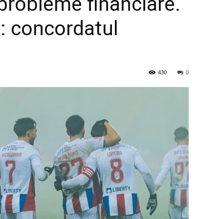
 probleme financiare.
i: concordatul
430
0