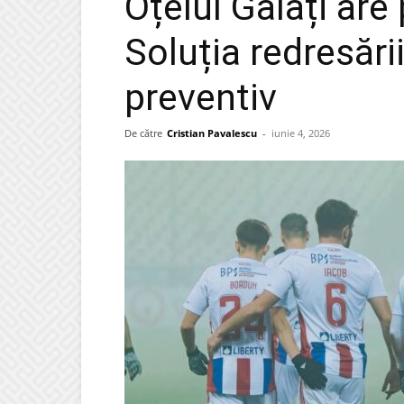
Oțelul Galați are
Soluția redresări
preventiv
De către
Cristian Pavalescu
-
iunie 4, 2026