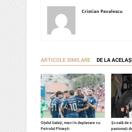
Cristian Pavalescu
ARTICOLE SIMILARE
DE LA ACELAȘ
Oțelul Galați, meci în deplasare cu
Școală de v
Petrolul Ploiești
pasionați d