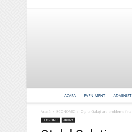
ACASA
EVENIMENT
ADMINIST
Acasă
ECONOMIC
Oțelul Galați are probleme fina
ECONOMIC
ARHIVA