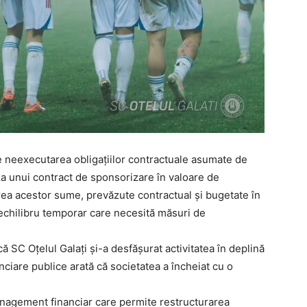
de neexecutarea obligațiilor contractuale asumate de
aza unui contract de sponsorizare în valoare de
ea acestor sume, prevăzute contractual și bugetate în
zechilibru temporar care necesită măsuri de
că SC Oțelul Galați și-a desfășurat activitatea în deplină
nciare publice arată că societatea a încheiat cu o
nagement financiar care permite restructurarea