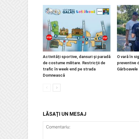
Activități sportive, dansuri și paradă
O vară în si
de costume militare. Restricții de
preventive 
trafic în week-end pe strada
Gârboavele
Domnească
LĂSAȚI UN MESAJ