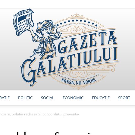
RATIE
POLITIC
SOCIAL
ECONOMIC
EDUCATIE
SPORT
GazetaGalatiului
nciare. Soluția redresării: concordatul preventiv