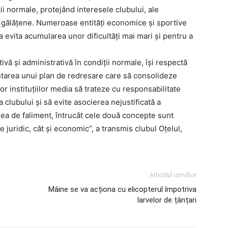
iții normale, protejând interesele clubului, ale
ții gălățene. Numeroase entități economice și sportive
 evita acumularea unor dificultăți mai mari și pentru a
tivă și administrativă în condiții normale, își respectă
ntarea unui plan de redresare care să consolideze
ror instituțiilor media să trateze cu responsabilitate
 a clubului și să evite asocierea nejustificată a
ea de faliment, întrucât cele două concepte sunt
 juridic, cât și economic”, a transmis clubul Oțelul,
Articolul următor
Mâine se va acționa cu elicopterul împotriva
larvelor de țânțari