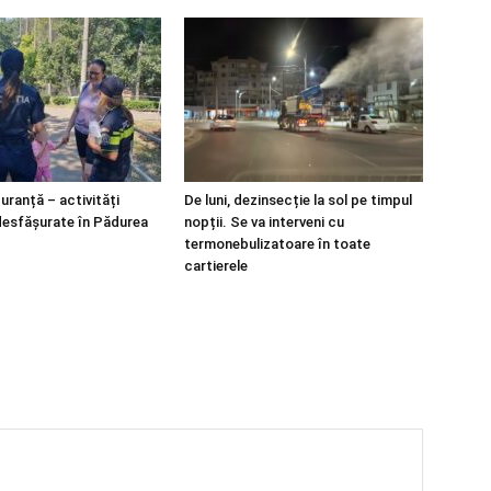
guranță – activități
De luni, dezinsecție la sol pe timpul
desfășurate în Pădurea
nopții. Se va interveni cu
termonebulizatoare în toate
cartierele