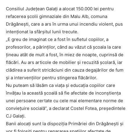
Consiliul Județean Galați a alocat 150.000 lei pentru
refacerea școlii gimnaziale din Malu Alb, comuna
Drăgănești, care a ars în urma unui incendiu violent, pus
intenționat la sfârșitul lunii trecute.
„E greu de imaginat ce a fost în sufletul copiilor, a
profesorilor, a părinților, când au văzut că școala la care
țineau atât de mult a fost, în miez de noapte, cuprinsă de
flăcări. Au ars articole de mobilier și recuzită școlară, iar
clădirea a suferit stricăciuni din cauza degajărilor de fum
și a intervențiilor pentru stingerea flăcărilor.
Nu puteam să lăsăm ca viața și educația copiilor care
învățau la această școală să fie afectate de inconștiența
unei persoane certate cu cele mai elementare norme de
conviețuire socială”, a declarat Costel Fotea, președintele
CJ Galați.
Banii alocați sunt la dispoziția Primăriei din Drăgănești și
vor fi folosiți pentru repararea spațiilor afectate de