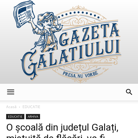
GazetaGalatiului
Acasă
EDUCATIE
EDUCATIE
ARHIVA
O școală din județul Galați,