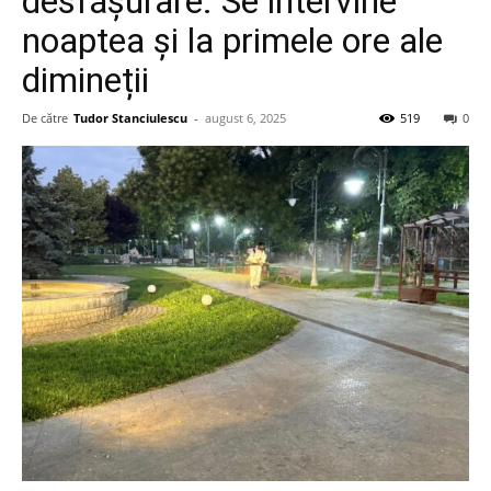
desfășurare. Se intervine
noaptea și la primele ore ale
dimineții
De către
Tudor Stanciulescu
-
august 6, 2025
519
0