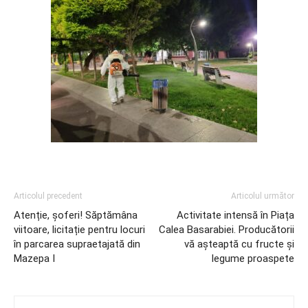
Articolul precedent
Articolul următor
Atenție, șoferi! Săptămâna
Activitate intensă în Piața
viitoare, licitație pentru locuri
Calea Basarabiei. Producătorii
în parcarea supraetajată din
vă așteaptă cu fructe și
Mazepa I
legume proaspete