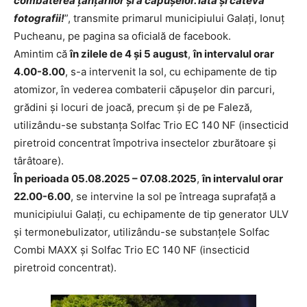
combaterea țânțarilor și a căpușelor. Iată și câteva
fotografii!
”, transmite primarul municipiului Galați, Ionuț
Pucheanu, pe pagina sa oficială de facebook.
Amintim că
în zilele de 4 și 5 august
,
în intervalul orar
4.00-8.00
, s-a intervenit la sol, cu echipamente de tip
atomizor, în vederea combaterii căpușelor din parcuri,
grădini și locuri de joacă, precum și de pe Faleză,
utilizându-se substanța Solfac Trio EC 140 NF (insecticid
piretroid concentrat împotriva insectelor zburătoare și
târâtoare).
În perioada 05.08.2025 – 07.08.2025
,
în intervalul orar
22.00-6.00
, se intervine la sol pe întreaga suprafață a
municipiului Galați, cu echipamente de tip generator ULV
și termonebulizator, utilizându-se substanțele Solfac
Combi MAXX și Solfac Trio EC 140 NF (insecticid
piretroid concentrat).