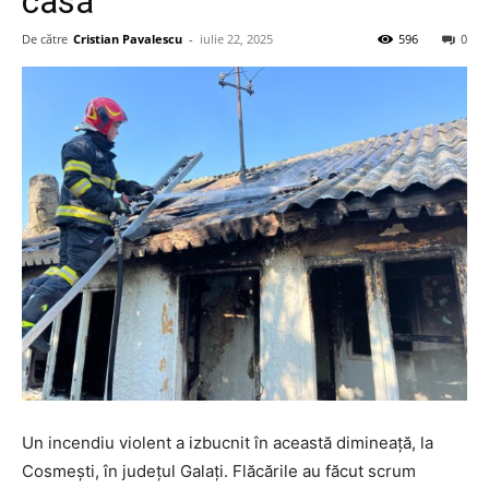
casă
De către
Cristian Pavalescu
-
iulie 22, 2025
596
0
Un incendiu violent a izbucnit în această dimineață, la
Cosmești, în județul Galați. Flăcările au făcut scrum