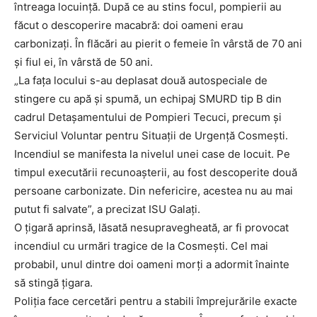
întreaga locuință. După ce au stins focul, pompierii au
făcut o descoperire macabră: doi oameni erau
carbonizați. În flăcări au pierit o femeie în vârstă de 70 ani
și fiul ei, în vârstă de 50 ani.
„La fața locului s-au deplasat două autospeciale de
stingere cu apă și spumă, un echipaj SMURD tip B din
cadrul Detașamentului de Pompieri Tecuci, precum și
Serviciul Voluntar pentru Situații de Urgență Cosmești.
Incendiul se manifesta la nivelul unei case de locuit. Pe
timpul executării recunoașterii, au fost descoperite două
persoane carbonizate. Din nefericire, acestea nu au mai
putut fi salvate”, a precizat ISU Galați.
O țigară aprinsă, lăsată nesupravegheată, ar fi provocat
incendiul cu urmări tragice de la Cosmești. Cel mai
probabil, unul dintre doi oameni morți a adormit înainte
să stingă țigara.
Poliția face cercetări pentru a stabili împrejurările exacte