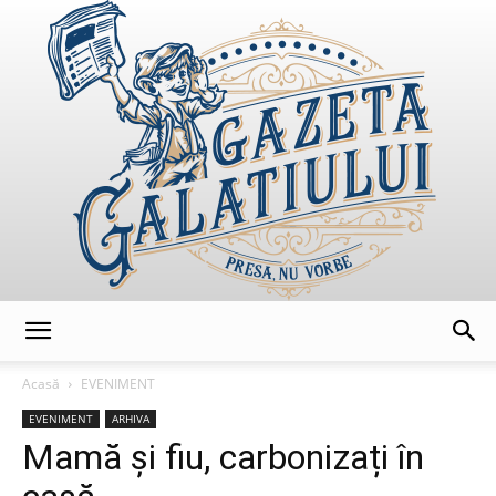
GazetaGalatiului
Acasă
EVENIMENT
EVENIMENT
ARHIVA
Mamă și fiu, carbonizați în