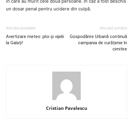
în care au murit cele două persoane. În caz a fost deschis
un dosar penal pentru ucidere din culpă.
Articolul precedent
Articolul următor
Avertizare meteo: ploi și vijelii
Gospodărire Urbană continuă
la Galați!
campania de curățenie în
cimitire
Cristian Pavalescu