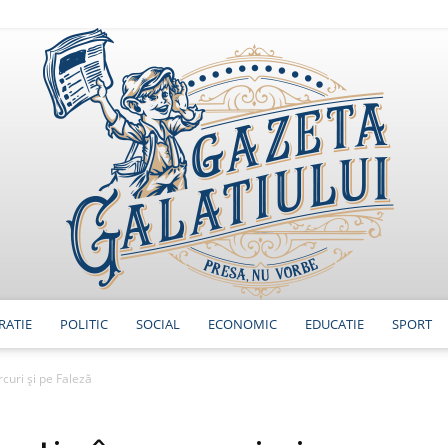
RATIE
POLITIC
SOCIAL
ECONOMIC
EDUCATIE
SPORT
GazetaGalatiului
rcuri și pe Faleză