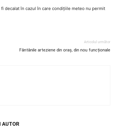
fi decalat în cazul în care condițiile meteo nu permit
Articolul următor
Fântânile arteziene din oraș, din nou funcționale
I AUTOR