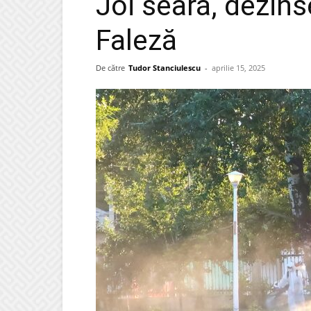
Joi seară, dezinse
Faleză
De către
Tudor Stanciulescu
-
aprilie 15, 2025