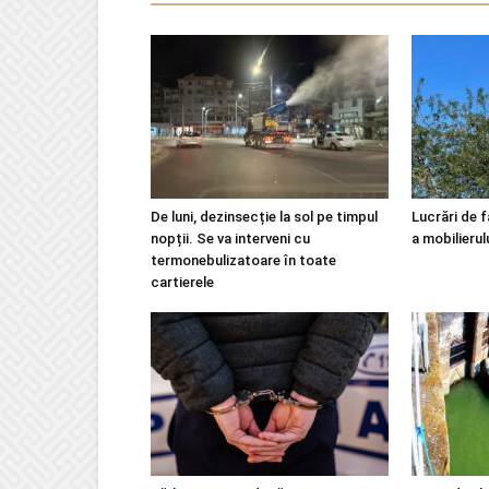
De luni, dezinsecție la sol pe timpul
Lucrări de f
nopții. Se va interveni cu
a mobilierul
termonebulizatoare în toate
cartierele