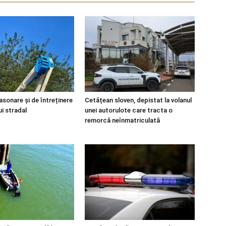
asonare și de întreținere
Cetățean sloven, depistat la volanul
ui stradal
unei autorulote care tracta o
remorcă neînmatriculată