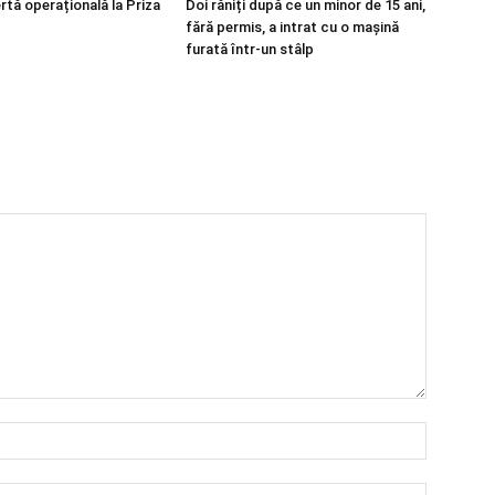
rtă operațională la Priza
Doi răniți după ce un minor de 15 ani,
fără permis, a intrat cu o mașină
furată într-un stâlp