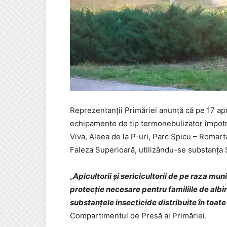
Reprezentanții Primăriei anunță că pe 17 apri
echipamente de tip termonebulizator împotr
Viva, Aleea de la P-uri, Parc Spicu – Romarta
Faleza Superioară, utilizându-se substanța 
„
Apicultorii și sericicultorii de pe raza mun
protecție necesare pentru familiile de albin
substanțele insecticide distribuite în toat
Compartimentul de Presă al Primăriei.