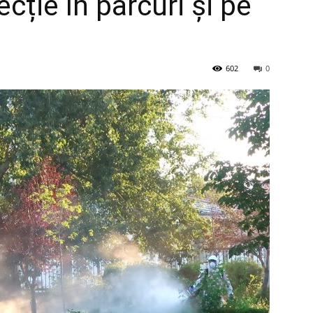
cție în parcuri și pe
602
0