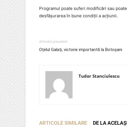
Programul poate suferi modificări sau poate 
desfășurarea în bune condiții a acțiunii.
Articolul precedent
Oțelul Galați, victorie importantă la Botoșani
Tudor Stanciulescu
ARTICOLE SIMILARE
DE LA ACELAȘ